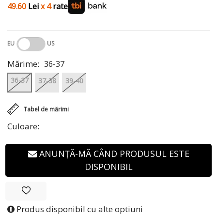
49.60
Lei
x 4
rate
EU
US
Mărime:
36-37
36-37
37-38
39-40
Tabel de mărimi
Culoare:
ANUNȚĂ-MĂ CÂND PRODUSUL ESTE
DISPONIBIL
Produs disponibil cu alte optiuni