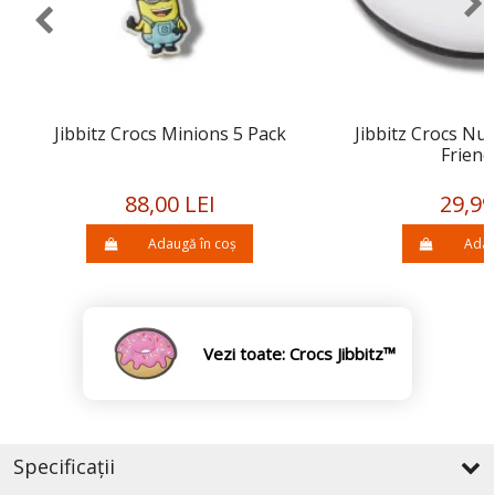
Jibbitz Crocs Minions 5 Pack
Jibbitz Crocs Nu
Friend
88,00 LEI
29,99
Adaugă în coș
Adau
Vezi toate: Crocs Jibbitz™
Specificații