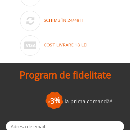
SCHIMB ÎN 24/48H
COST LIVRARE 18 LEI
Program de fidelitate
-3%
la prima comandă
*