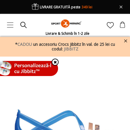
LIVRARE GRATUITĂ peste
349 lei
Livrare & Schimb în 1-2 zile
*
CADOU
un accesoriu Crocs Jibbitz în val. de 25 lei cu
codul:
JIBBITZ
✖