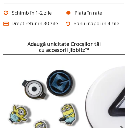
Schimb în 1-2 zile
Plata în rate
Drept retur în 30 zile
Banii înapoi în 4 zile
Adaugă unicitate Crocșilor tăi
cu accesorii Jibbitz™