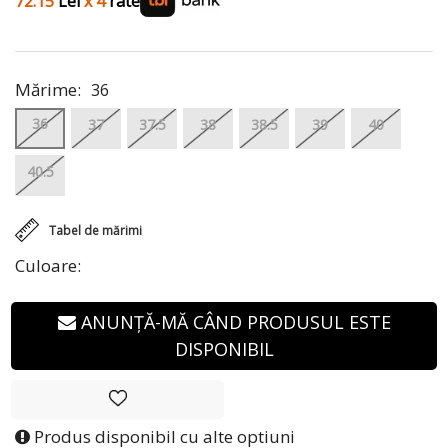
72.15
Lei
x 4
rate
Mărime:
36
36
37
37.5
38
38.5
39
40
40.5
Tabel de mărimi
Culoare:
ANUNȚĂ-MĂ CÂND PRODUSUL ESTE
DISPONIBIL
Produs disponibil cu alte optiuni