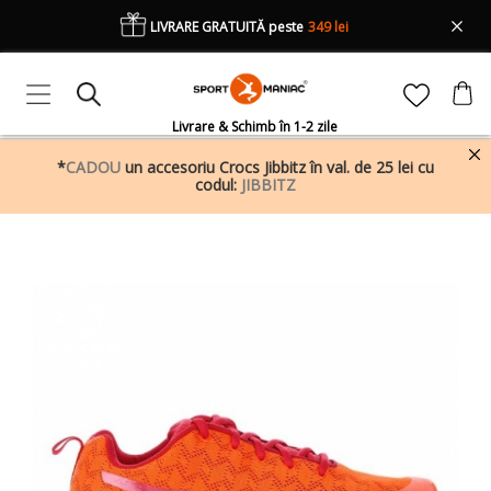
LIVRARE GRATUITĂ peste
349 lei
Livrare & Schimb în 1-2 zile
*
CADOU
un accesoriu Crocs Jibbitz în val. de 25 lei cu
codul:
JIBBITZ