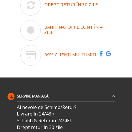
DREPT RETUR ÎN 30 ZILE
BANII ÎNAPOI PE CONT ÎN 4
ZILE
99% CLIENȚI MULȚUMIȚI
SERVIRE MANIACĂ
Ai nevoie de Schimb/Retur?
Livrare în 24/48h
Schimb & Retur în 24/48h
Drept retur în 30 zile