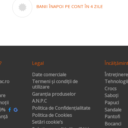
BANII ÎNAPOI PE CONT ÎN 4 ZILE
?
Legal
Încălțămin
Date comerciale
Întreținere
c.ro
Termeni și condiții de
Tehnologii
utilizare
Crocs
Garanția produselor
are
Saboți
A.N.P.C
oții
Papuci
Politica de Confidențialitate
99%
Sandale
Politica de Cookies
anță
Pantofi
Setări cookie’s
Bocanci