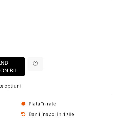
ÂND
ONIBIL
te optiuni
Plata în rate
Banii înapoi în 4 zile