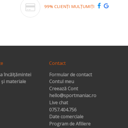
99% CLIENȚI MULȚUMIȚI
te
Contact
a încălțămintei
Formular de contact
 și materiale
Contul meu
Creează Cont
hello@sportmaniac.ro
Live chat
0757.404.756
Date comerciale
Program de Afiliere