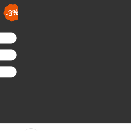
-5%
la a doua coma