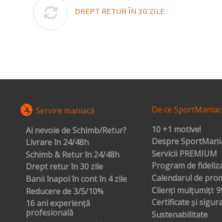
DREPT RETUR ÎN 30 ZILE
De ce SportManiac
Servire maniacă
10 +1 motive!
Ai nevoie de Schimb/Retur?
Despre SportMania
Livrare în 24/48h
Servicii PREMIUM
Schimb & Retur în 24/48h
Program de fideliz
Drept retur în 30 zile
Calendarul de prom
Banii înapoi în cont în 4 zile
Clienți mulțumiți: 
Reducere de 3/5/10%
Certificate și sigur
16 ani experiență
profesională
Sustenabilitate