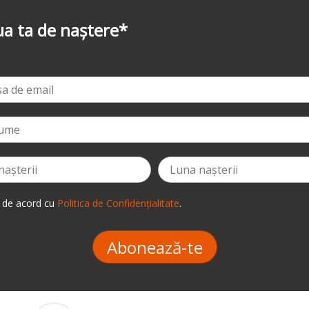
-3%
la prima comandă
*
 de acord cu
Politica de Confidențialitate
.
Abonează-te