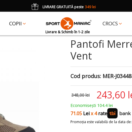
LIVRARE GRATUITĂ peste
349 lei
*
CADOU
un accesoriu Crocs Jibbitz în val. de 25 lei cu codul:
JIBBITZ
COPII
CROCS
Livrare & Schimb în 1-2 zile
Pantofi Merr
Vent
Cod produs:
MER-J03448
243,60 l
348,00 lei
Economisești 104.4 lei
71.05
Lei
x 4
rate
Promoția este valabilă de la data de: 0