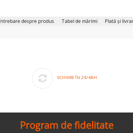
întrebare despre produs
Tabel de mărimi
Plată și livra
SCHIMB ÎN 24/48H
Program de fidelitate