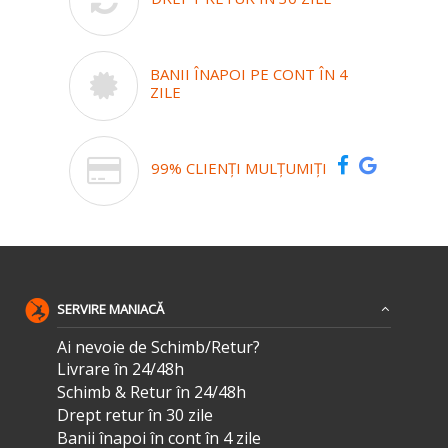
BANII ÎNAPOI PE CONT ÎN 4
ZILE
99% CLIENȚI MULȚUMIȚI
SERVIRE MANIACĂ
Ai nevoie de Schimb/Retur?
Livrare în 24/48h
Schimb & Retur în 24/48h
Drept retur în 30 zile
Banii înapoi în cont în 4 zile