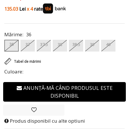
135.03
Lei
x 4
rate
Mărime:
36
36
37
37.5
38
38.5
39
40
Tabel de mărimi
Culoare:
ANUNȚĂ-MĂ CÂND PRODUSUL ESTE
DISPONIBIL
Produs disponibil cu alte optiuni