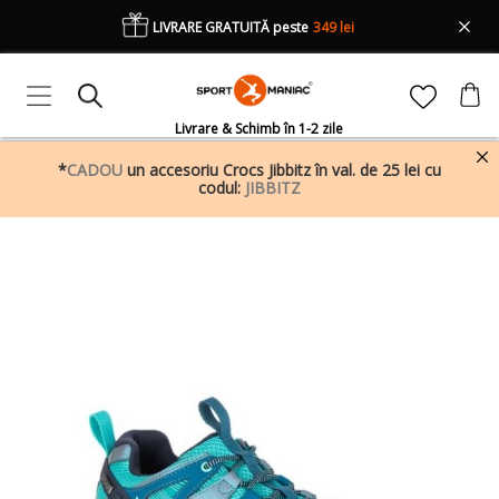
LIVRARE GRATUITĂ peste
349 lei
Livrare & Schimb în 1-2 zile
*
CADOU
un accesoriu Crocs Jibbitz în val. de 25 lei cu
codul:
JIBBITZ