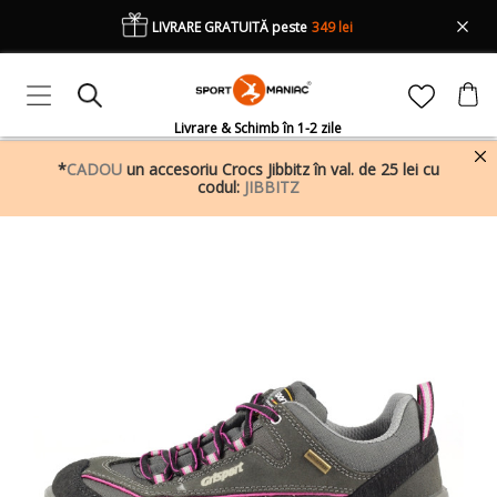
LIVRARE GRATUITĂ peste
349 lei
Livrare & Schimb în 1-2 zile
*
CADOU
un accesoriu Crocs Jibbitz în val. de 25 lei cu
codul:
JIBBITZ