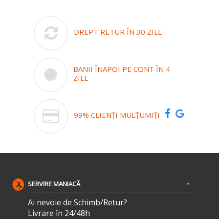
DREPT RETUR ÎN 30 ZILE
BANII ÎNAPOI PE CONT ÎN 4
ZILE
99% CLIENȚI MULȚUMIȚI
SERVIRE MANIACĂ
Ai nevoie de Schimb/Retur?
Livrare în 24/48h