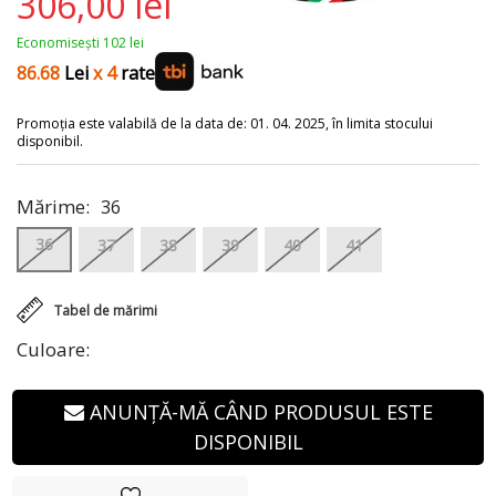
306,00 lei
Economisești 102 lei
86.68
Lei
x 4
rate
Promoția este valabilă de la data de: 01. 04. 2025, în limita stocului
disponibil.
Mărime:
36
36
37
38
39
40
41
Tabel de mărimi
Culoare:
ANUNȚĂ-MĂ CÂND PRODUSUL ESTE
DISPONIBIL