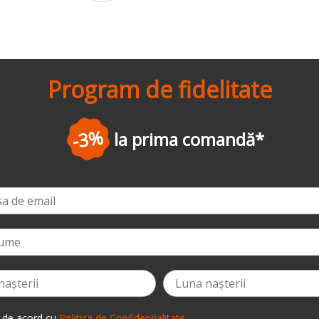
Program de fidelitate
a prima comandă
*
 de acord cu
Politica de Confidențialitate
.