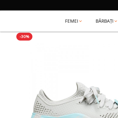
FEMEI
BĂRBAȚI
-30%