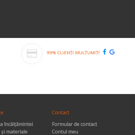
99% CLIENȚI MULȚUMIȚI
te
Contact
a încălțămintei
Formular de contact
 și materiale
Contul meu