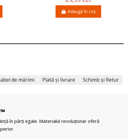
Adaugă în coș
abel de mărimi
Plată și livrare
Schimb și Retur
e™
iință în părți egale. Materialul revoluționar oferă
perior.