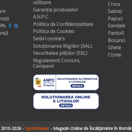
utilizare
Crocs
Garanția produselor
are
Saboți
A.N.P.C
oții
Papuci
Politica de Confidențialitate
99%
Sandale
Politica de Cookies
anță
Pantofi
Setări cookie’s
Bocanci
Soluționarea litigiilor (SAL)
Ghete
Securitatea plăților (SSL)
Cizme
Regulament Concurs,
Campanii
 2010-2026 -
SportManiac
- Magazin Online de Încălțăminte în Român