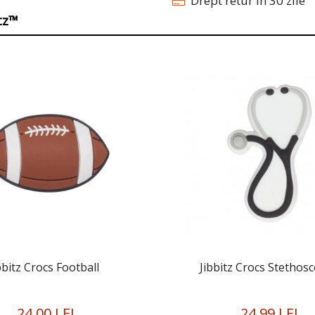
Drept retur în 30 zile
itz™
bbitz Crocs Football
Jibbitz Crocs Stethos
24,00 LEI
24,99 LEI