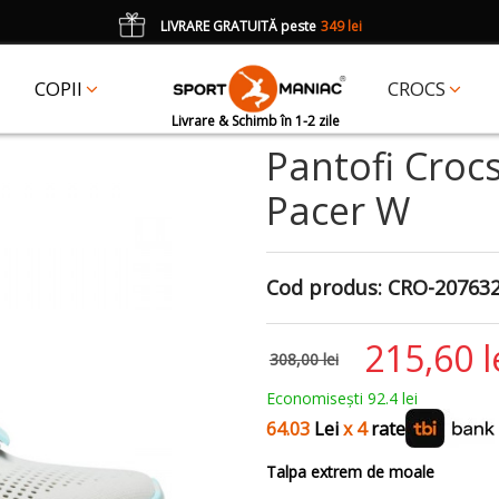
LIVRARE GRATUITĂ peste
349 lei
*
CADOU
un accesoriu Crocs Jibbitz în val. de 25 lei cu codul:
JIBBITZ
COPII
CROCS
Livrare & Schimb în 1-2 zile
Pantofi Croc
Pacer W
Cod produs:
CRO-20763
215,60 l
308,00 lei
Economisești 92.4 lei
64.03
Lei
x 4
rate
Talpa extrem de moale