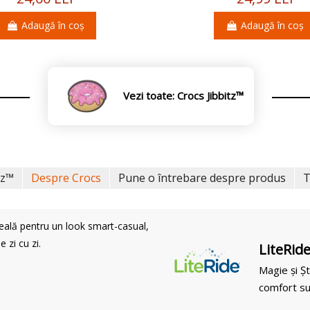
Adaugă în coș
Adaugă în coș
Vezi toate: Crocs Jibbitz™
tz™
Despre Crocs
Pune o întrebare despre produs
T
eală pentru un look smart-casual,
e zi cu zi.
LiteRid
Magie și Șt
comfort su