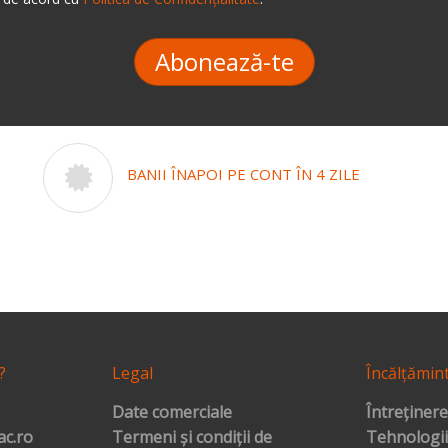
Abonează-te
BANII ÎNAPOI PE CONT ÎN 4 ZILE
?
Legal
Încălțămin
Date comerciale
Întreținere
c.ro
Termeni și condiții de
Tehnologii