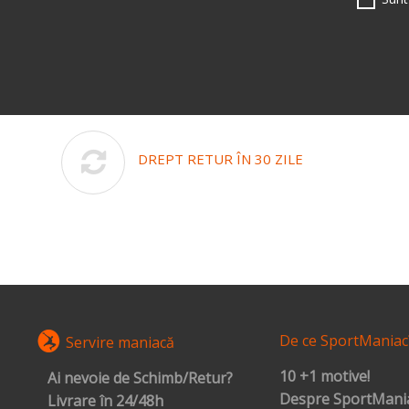
DREPT RETUR ÎN 30 ZILE
De ce SportManiac
Servire maniacă
10 +1 motive!
Ai nevoie de Schimb/Retur?
Despre SportMania
Livrare în 24/48h