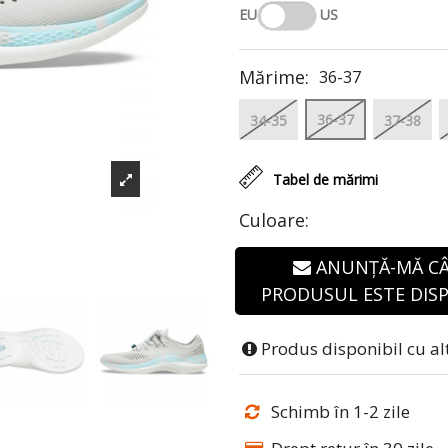
EU
US
Mărime:
36-37
36-37
34-35
37-38
Tabel de mărimi
Culoare:
ANUNȚĂ-MĂ C
PRODUSUL ESTE DISP
Produs disponibil cu al
Schimb în 1-2 zile