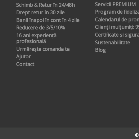
Servicii PREMIUM
Schimb & Retur în 24/48h
Program de fideliz
Drept retur în 30 zile
Calendarul de prom
Banii înapoi în cont în 4 zile
Clienți mulțumiți: 
Reducere de 3/5/10%
Certificate și sigur
16 ani experiență
profesională
Sustenabilitate
Urmărește comanda ta
Blog
Ajutor
Contact
©