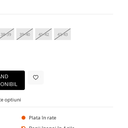
38-39
39-40
41-42
42-43
ÂND
ONIBIL
te optiuni
Plata în rate