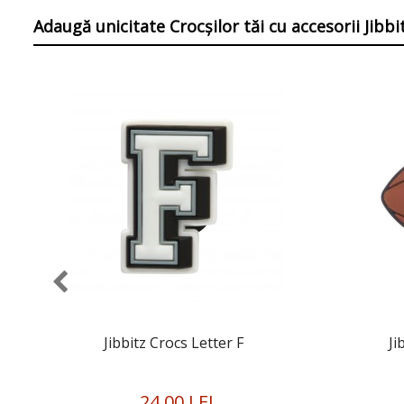
Adaugă unicitate Crocșilor tăi
cu accesorii Jibb
Jibbitz Crocs Letter F
Ji
24,00 LEI