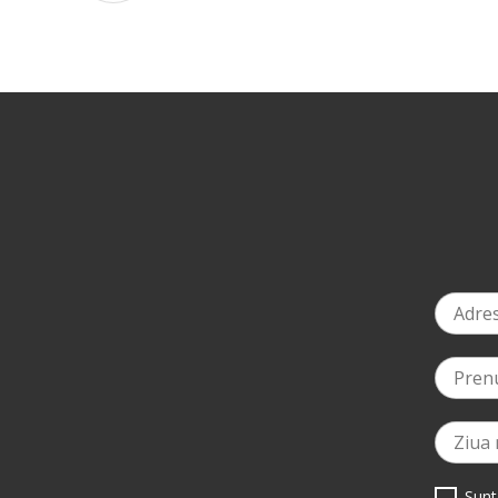
-3%
naștere
*
l
Sunt