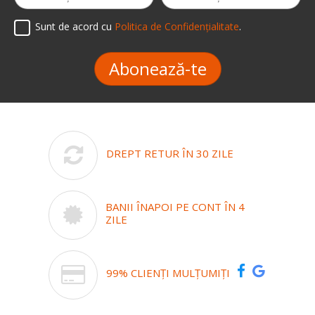
Sunt de acord cu
Politica de Confidențialitate
.
Abonează-te
DREPT RETUR ÎN 30 ZILE
BANII ÎNAPOI PE CONT ÎN 4
ZILE
99% CLIENȚI MULȚUMIȚI