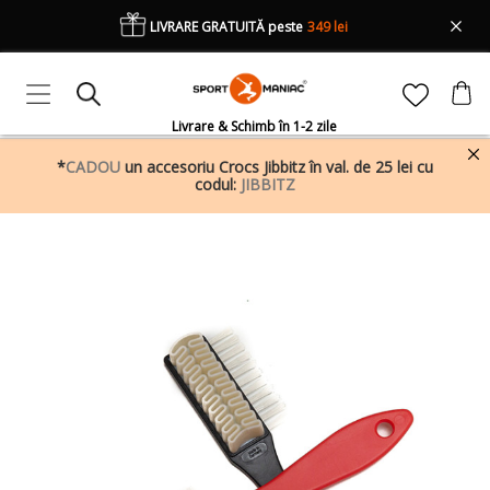
LIVRARE GRATUITĂ peste
349 lei
Livrare & Schimb în 1-2 zile
*
CADOU
un accesoriu Crocs Jibbitz în val. de 25 lei cu
codul:
JIBBITZ