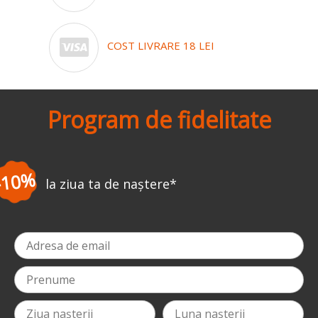
COST LIVRARE 18 LEI
Program de fidelitate
-3%
la prima comandă
*