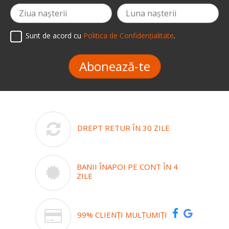
Sunt de acord cu
Politica de Confidențialitate
.
Abonează-te
DREPT RETUR ÎN 30 ZILE
BANII ÎNAPOI PE CONT ÎN 4
ZILE
99% CLIENȚI MULȚUMIȚI