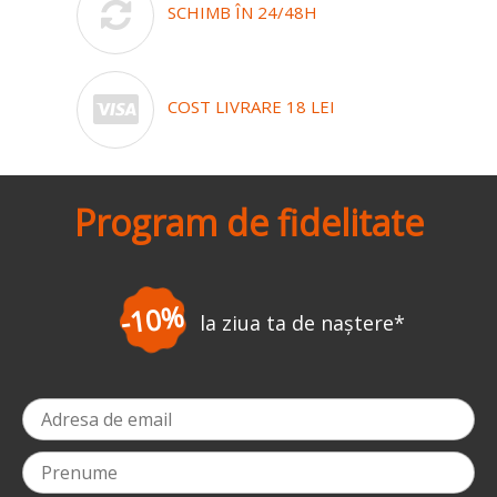
SCHIMB ÎN 24/48H
COST LIVRARE 18 LEI
Program de fidelitate
-10%
la ziua ta de naștere
*