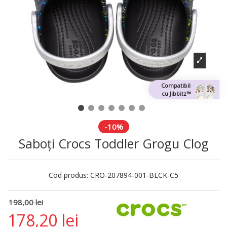
Compatibil
cu Jibbitz™
-10%
Saboți Crocs Toddler Grogu Clog
Cod produs:
CRO-207894-001-BLCK-C5
198,00 lei
178,20 lei