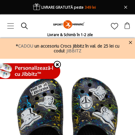
LIVRARE GRATUITĂ peste
349 lei
Livrare & Schimb în 1-2 zile
*
CADOU
un accesoriu Crocs Jibbitz în val. de 25 lei cu
codul:
JIBBITZ
✖