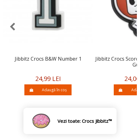
Jibbitz Crocs B&W Number 1
Jibbitz Crocs Scor
Gu
24,99 LEI
24,00
Adaugă în coș
Adau
Vezi toate: Crocs Jibbitz™