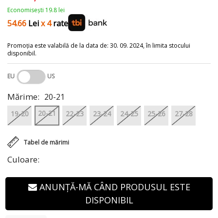
Economisești 19.8 lei
54.66
Lei
x 4
rate
Promoția este valabilă de la data de: 30. 09. 2024, în limita stocului
disponibil.
EU
US
Mărime:
20-21
20-21
19-20
22-23
23-24
24-25
25-26
27-28
Tabel de mărimi
Culoare:
ANUNȚĂ-MĂ CÂND PRODUSUL ESTE
DISPONIBIL