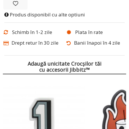
Produs disponibil cu alte optiuni
Schimb în 1-2 zile
Plata în rate
Drept retur în 30 zile
Banii înapoi în 4 zile
Adaugă unicitate Crocșilor tăi
cu accesorii Jibbitz™