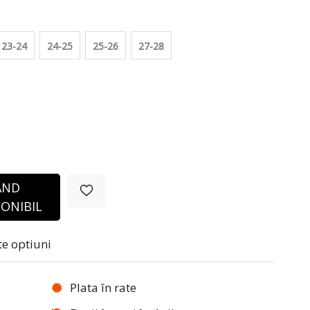
23-24
24-25
25-26
27-28
ÂND
ONIBIL
te optiuni
Plata în rate