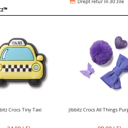
Drept retur în 30 zile
itz™
bbitz Crocs Tiny Taxi
Jibbitz Crocs All Things Pur