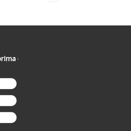
-5%
la a doua coma