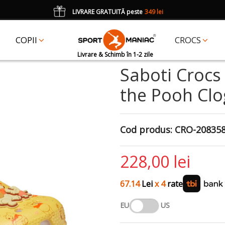
LIVRARE GRATUITĂ peste
349 lei
*
CADOU
un accesoriu Crocs Jibbitz în val. de 25 lei cu codul:
JIBBITZ
COPII
CROCS
Livrare & Schimb în 1-2 zile
Saboti Crocs
the Pooh Clo
Cod produs:
CRO-20835
228,00 lei
67.14
Lei
x 4
rate
EU
US