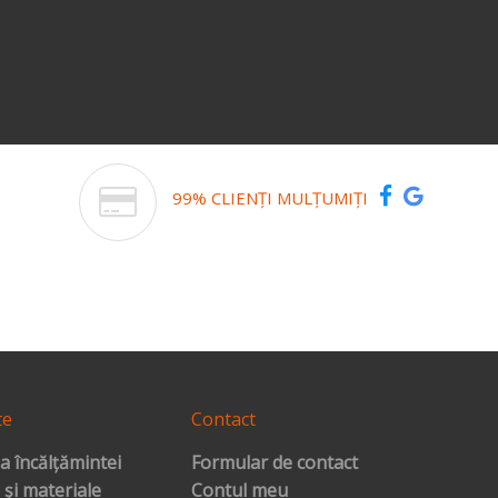
99% CLIENȚI MULȚUMIȚI
te
Contact
a încălțămintei
Formular de contact
 și materiale
Contul meu