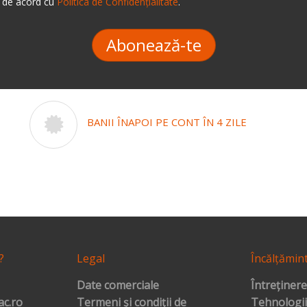
 de acord cu
Politica de Confidențialitate
.
Abonează-te
BANII ÎNAPOI PE CONT ÎN 4 ZILE
?
Legal
Încălțămin
Date comerciale
Întreținere
c.ro
Termeni și condiții de
Tehnologii