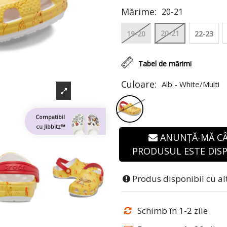
Mărime:
20-21
20-21
19-20
22-23
Tabel de mărimi
Culoare:
Alb - White/Multi
Compatibil
cu Jibbitz™
ANUNȚĂ-MĂ C
PRODUSUL ESTE DISP
Produs disponibil cu al
Schimb în 1-2 zile