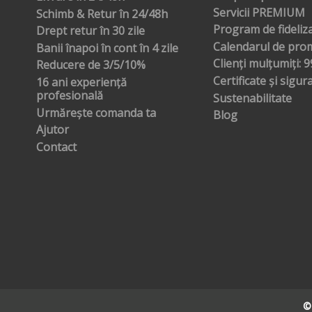
Servicii PREMIUM
Schimb & Retur în 24/48h
Program de fideliz
Drept retur în 30 zile
Calendarul de prom
Banii înapoi în cont în 4 zile
Clienți mulțumiți: 
Reducere de 3/5/10%
Certificate și sigur
16 ani experiență
profesională
Sustenabilitate
Urmărește comanda ta
Blog
Ajutor
Contact
©