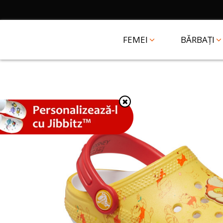
FEMEI
BĂRBAȚI
✖