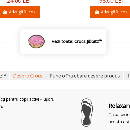
24,00 LEI
98,00 LEI
Adaugă în coș
Adaugă în coș
Vezi toate: Crocs Jibbitz™
tz™
Despre Crocs
Pune o întrebare despre produs
T
i pentru copii activi – ușori,
Relaxar
ă.
Talpa picio
acesta est