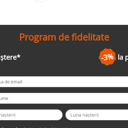
Program de fidelitate
-3%
la prima comandă
*