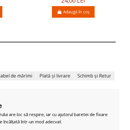
24,00 LEI
Adaugă în coș
abel de mărimi
Plată și livrare
Schimb și Retur
e
rului are loc să respire, iar cu ajutorul baretei de fixare
e încălțată într-un mod adecvat.