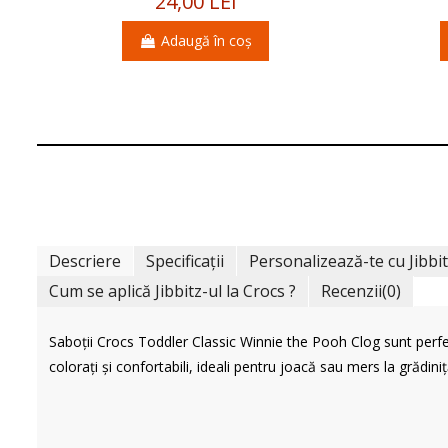
24,00 LEI
Adaugă în coș
Descriere
Specificații
Personalizează-te cu Jibbi
Cum se aplică Jibbitz-ul la Crocs ?
Recenzii
(0)
Saboții Crocs Toddler Classic Winnie the Pooh Clog sunt perfecț
colorați și confortabili, ideali pentru joacă sau mers la grădiniț