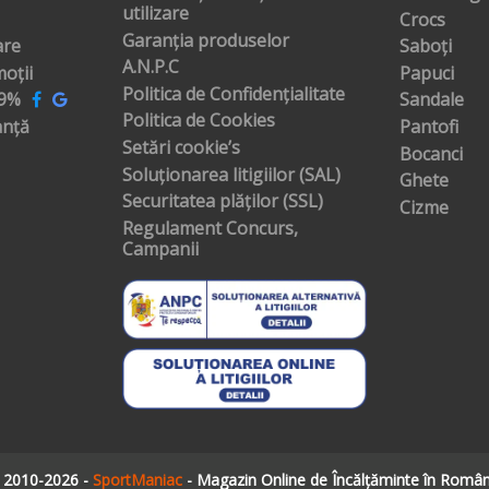
utilizare
Crocs
Garanția produselor
are
Saboți
A.N.P.C
oții
Papuci
Politica de Confidențialitate
99%
Sandale
Politica de Cookies
anță
Pantofi
Setări cookie’s
Bocanci
Soluționarea litigiilor (SAL)
Ghete
Securitatea plăților (SSL)
Cizme
Regulament Concurs,
Campanii
 2010-2026 -
SportManiac
- Magazin Online de Încălțăminte în Român