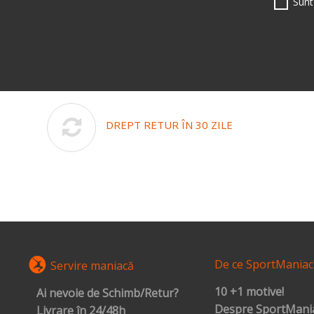
Sunt
DREPT RETUR ÎN 30 ZILE
De ce SportManiac
Servire maniacă
10 +1 motive!
Ai nevoie de Schimb/Retur?
Despre SportMania
Livrare în 24/48h