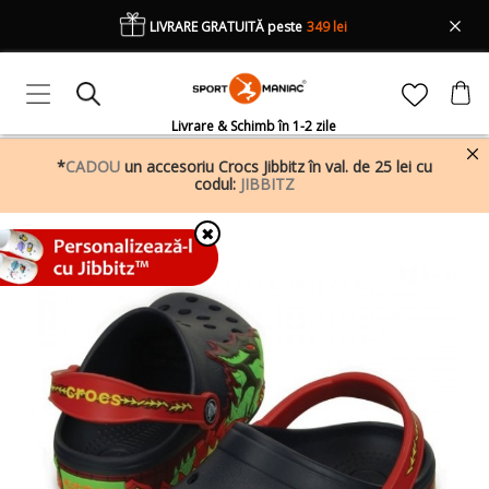
LIVRARE GRATUITĂ peste
349 lei
Livrare & Schimb în 1-2 zile
*
CADOU
un accesoriu Crocs Jibbitz în val. de 25 lei cu
codul:
JIBBITZ
✖