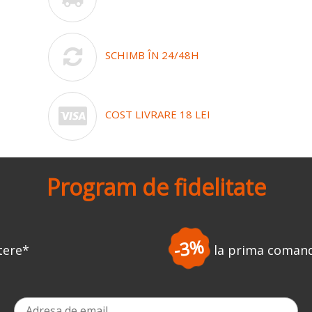
SCHIMB ÎN 24/48H
COST LIVRARE 18 LEI
Program de fidelitate
-3%
la prima comandă
*