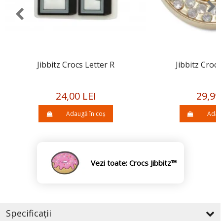
Jibbitz Crocs Letter R
Jibbitz Croc
24,00 LEI
29,99
Adaugă în coș
Adau
Vezi toate: Crocs Jibbitz™
Specificații