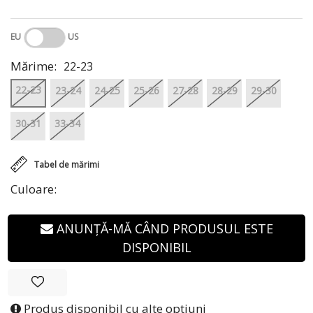
EU
US
Mărime:
22-23
22-23
23-24
24-25
25-26
27-28
28-29
29-30
30-31
33-34
Tabel de mărimi
Culoare:
ANUNȚĂ-MĂ CÂND PRODUSUL ESTE
DISPONIBIL
Produs disponibil cu alte optiuni