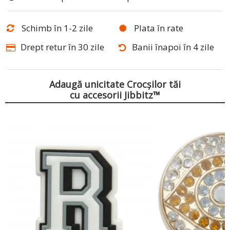
Schimb în 1-2 zile
Plata în rate
Drept retur în 30 zile
Banii înapoi în 4 zile
Adaugă unicitate Crocșilor tăi
cu accesorii Jibbitz™