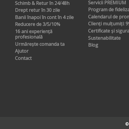
Servicii PREMIUM
Schimb & Retur în 24/48h
Program de fideliz
Drept retur în 30 zile
Calendarul de prom
Banii înapoi în cont în 4 zile
Clienți mulțumiți: 
Reducere de 3/5/10%
Certificate și sigur
16 ani experiență
profesională
Sustenabilitate
Urmărește comanda ta
Blog
Ajutor
Contact
©