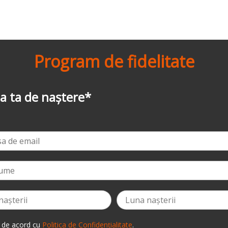
Program de fidelitate
-3%
la prima comandă
*
 de acord cu
Politica de Confidențialitate
.