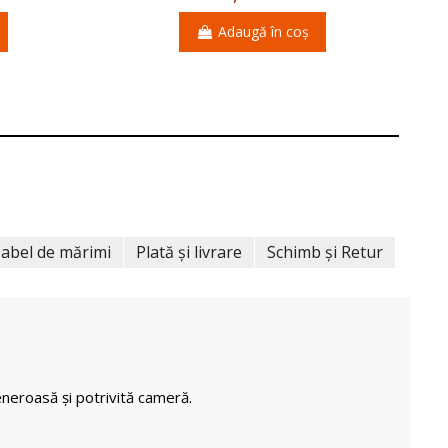
Adaugă în coș
abel de mărimi
Plată și livrare
Schimb și Retur
neroasă și potrivită cameră.