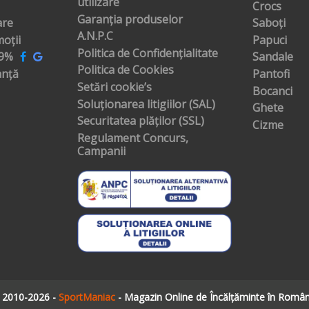
utilizare
Crocs
Garanția produselor
are
Saboți
A.N.P.C
oții
Papuci
Politica de Confidențialitate
99%
Sandale
Politica de Cookies
anță
Pantofi
Setări cookie’s
Bocanci
Soluționarea litigiilor (SAL)
Ghete
Securitatea plăților (SSL)
Cizme
Regulament Concurs,
Campanii
 2010-2026 -
SportManiac
- Magazin Online de Încălțăminte în Român