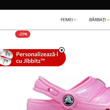
FEMEI
BĂRBAȚI
-25%
✖