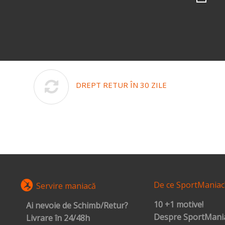
DREPT RETUR ÎN 30 ZILE
De ce SportManiac
Servire maniacă
10 +1 motive!
Ai nevoie de Schimb/Retur?
Despre SportMania
Livrare în 24/48h