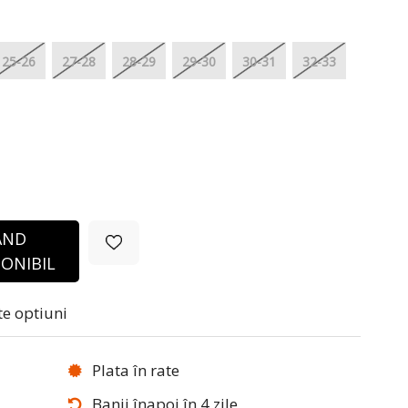
25-26
27-28
28-29
29-30
30-31
32-33
ÂND
ONIBIL
te optiuni
Plata în rate
Banii înapoi în 4 zile