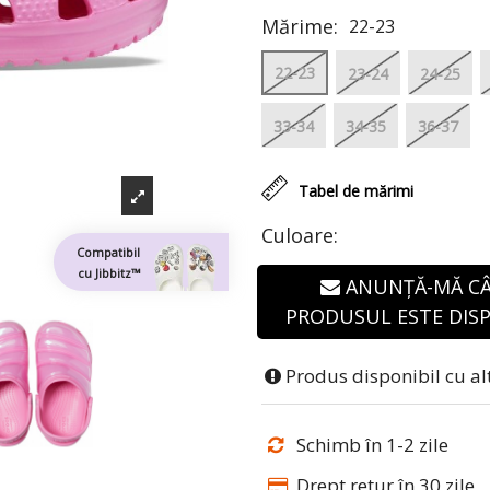
Mărime:
22-23
22-23
23-24
24-25
33-34
34-35
36-37
Tabel de mărimi
Culoare:
Compatibil
cu Jibbitz™
ANUNȚĂ-MĂ C
PRODUSUL ESTE DISP
Produs disponibil cu al
Schimb în 1-2 zile
Drept retur în 30 zile