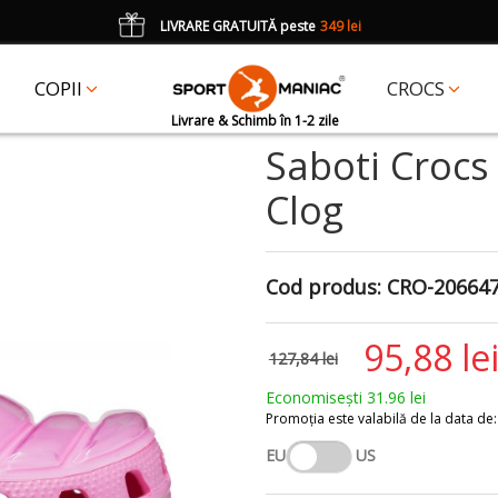
LIVRARE GRATUITĂ peste
349 lei
*
CADOU
un accesoriu Crocs Jibbitz în val. de 25 lei cu codul:
JIBBITZ
COPII
CROCS
Livrare & Schimb în 1-2 zile
Saboti Crocs 
Clog
Cod produs:
CRO-206647
95,88 le
127,84 lei
Economisești 31.96 lei
Promoția este valabilă de la data de: 3
EU
US