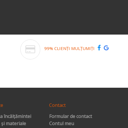
99% CLIENȚI MULȚUMIȚI
te
Contact
a încălțămintei
Formular de contact
 și materiale
Contul meu