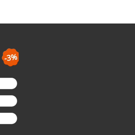
-5%
la a doua coma