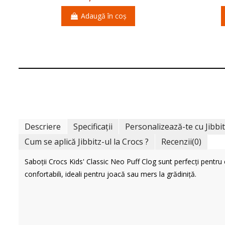
Adaugă în coș
Descriere
Specificații
Personalizează-te cu Jibbi
Cum se aplică Jibbitz-ul la Crocs ?
Recenzii
(0)
Saboții Crocs Kids' Classic Neo Puff Clog sunt perfecți pentru co
confortabili, ideali pentru joacă sau mers la grădiniță.