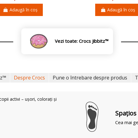
Adaugă în coș
Adaugă în coș
Vezi toate: Crocs Jibbitz™
tz™
Despre Crocs
Pune o întrebare despre produs
T
pii activi – ușori, colorați și
Spaţios
Cea mai ge