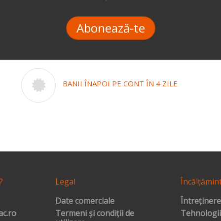
Abonează-te
BANII ÎNAPOI PE CONT ÎN 4 ZILE
?
Legal
Încălțămin
Date comerciale
Întreținere
c.ro
Termeni și condiții de
Tehnologii