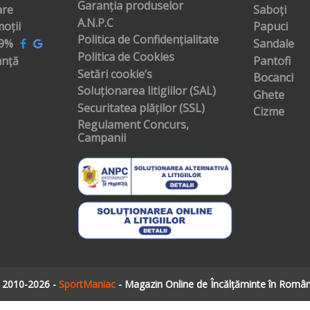
Garanția produselor
are
Saboți
A.N.P.C
oții
Papuci
Politica de Confidențialitate
99%
Sandale
Politica de Cookies
anță
Pantofi
Setări cookie’s
Bocanci
Soluționarea litigiilor (SAL)
Ghete
Securitatea plăților (SSL)
Cizme
Regulament Concurs,
Campanii
 2010-2026 -
SportManiac
- Magazin Online de Încălțăminte în Român