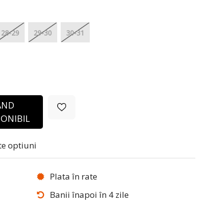
28-29
29-30
30-31
ÂND
ONIBIL
te optiuni
Plata în rate
Banii înapoi în 4 zile