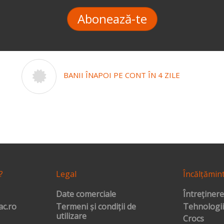
Abonează-te
BANII ÎNAPOI PE CONT ÎN 4 ZILE
?
Legal
Încălțămin
Date comerciale
Întreținere
c.ro
Termeni și condiții de
Tehnologii
utilizare
Crocs