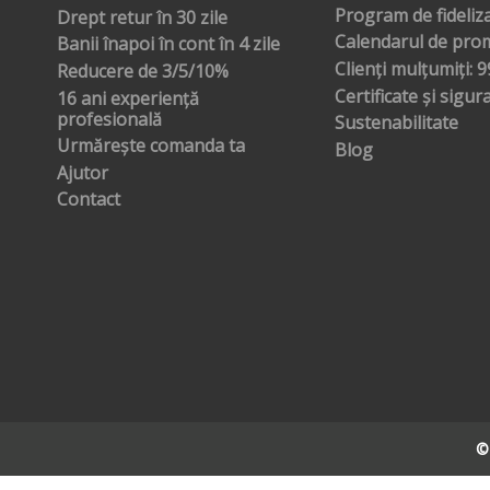
Program de fideliz
Drept retur în 30 zile
Calendarul de prom
Banii înapoi în cont în 4 zile
Clienți mulțumiți: 
Reducere de 3/5/10%
Certificate și sigur
16 ani experiență
profesională
Sustenabilitate
Urmărește comanda ta
Blog
Ajutor
Contact
©