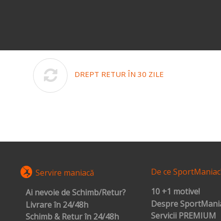
DREPT RETUR ÎN 30 ZILE
De ce SportManiac
Servire maniacă
10 +1 motive!
Ai nevoie de Schimb/Retur?
Despre SportMania
Livrare în 24/48h
Servicii PREMIUM
Schimb & Retur în 24/48h