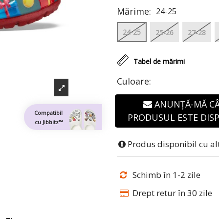
Mărime:
24-25
24-25
25-26
27-28
Tabel de mărimi
Culoare:
ANUNȚĂ-MĂ C
Compatibil
PRODUSUL ESTE DISP
cu Jibbitz™
Produs disponibil cu al
Schimb în 1-2 zile
Drept retur în 30 zile