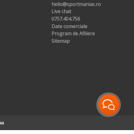
hello@sportmaniac.ro
Live chat
0757.404.756
Date comerciale
Program de Afiliere
Sitemap
ia