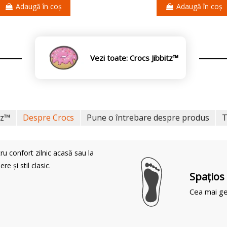
Adaugă în coș
Adaugă în coș
Vezi toate: Crocs Jibbitz™
tz™
Despre Crocs
Pune o întrebare despre produs
T
ru confort zilnic acasă sau la
e și stil clasic.
Spaţios
Cea mai ge