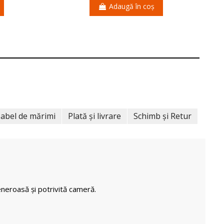
Adaugă în coș
abel de mărimi
Plată și livrare
Schimb și Retur
neroasă și potrivită cameră.