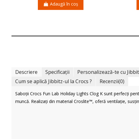
Adaugă în coș
Descriere
Specificații
Personalizează-te cu Jibbi
Cum se aplică Jibbitz-ul la Crocs ?
Recenzii
(0)
Saboții Crocs Fun Lab Holiday Lights Clog K sunt perfecți pent
muncă. Realizați din material Croslite™, oferă ventilație, susținer