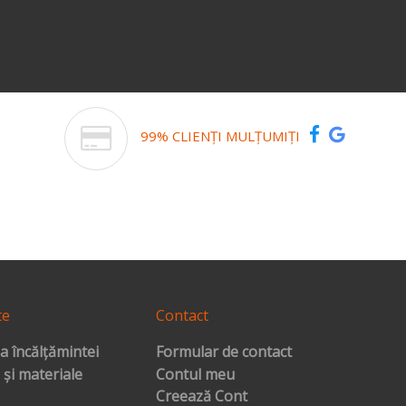
99% CLIENȚI MULȚUMIȚI
te
Contact
a încălțămintei
Formular de contact
 și materiale
Contul meu
Creează Cont