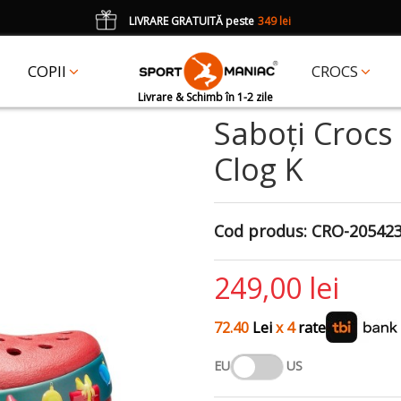
LIVRARE GRATUITĂ peste
349 lei
*
CADOU
un accesoriu Crocs Jibbitz în val. de 25 lei cu codul:
JIBBITZ
COPII
CROCS
Livrare & Schimb în 1-2 zile
Saboți Crocs
Clog K
Cod produs:
CRO-20542
249,00 lei
72.40
Lei
x 4
rate
EU
US