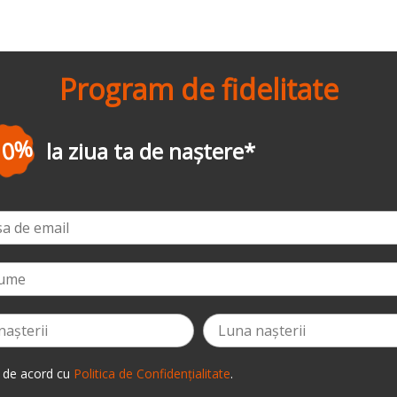
Program de fidelitate
-3%
la prima comandă
*
 de acord cu
Politica de Confidențialitate
.