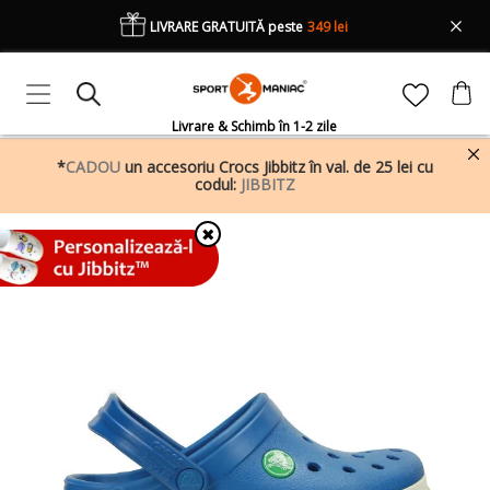
LIVRARE GRATUITĂ peste
349 lei
Livrare & Schimb în 1-2 zile
*
CADOU
un accesoriu Crocs Jibbitz în val. de 25 lei cu
codul:
JIBBITZ
✖