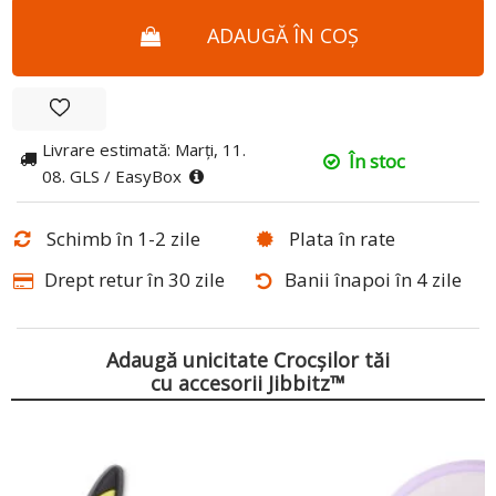
ADAUGĂ ÎN COȘ
Livrare estimată: Marți, 11.
În stoc
08. GLS / EasyBox
Schimb în 1-2 zile
Plata în rate
Drept retur în 30 zile
Banii înapoi în 4 zile
Adaugă unicitate Crocșilor tăi
cu accesorii Jibbitz™