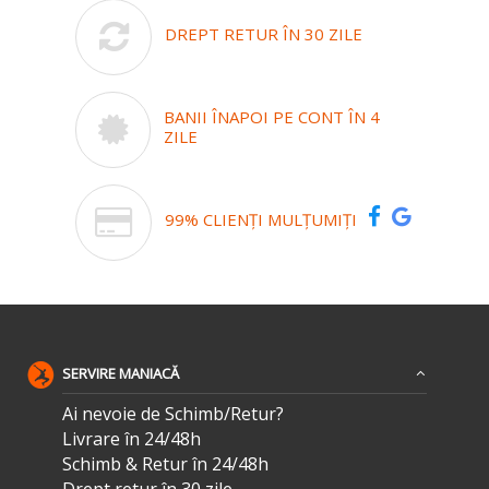
DREPT RETUR ÎN 30 ZILE
BANII ÎNAPOI PE CONT ÎN 4
ZILE
99% CLIENȚI MULȚUMIȚI
SERVIRE MANIACĂ
Ai nevoie de Schimb/Retur?
Livrare în 24/48h
Schimb & Retur în 24/48h
Drept retur în 30 zile