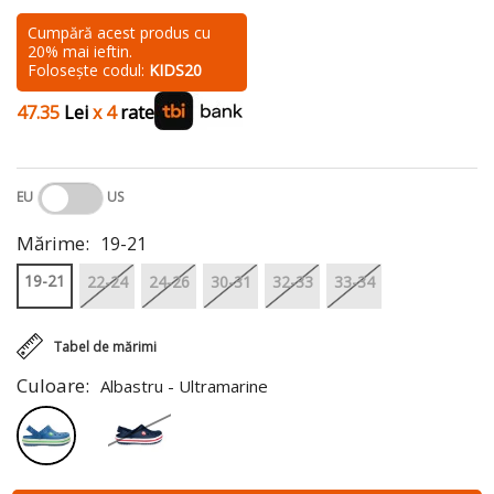
Cumpără acest produs cu
20% mai ieftin.
Folosește codul:
KIDS20
47.35
Lei
x 4
rate
EU
US
Mărime:
19-21
19-21
22-24
24-26
30-31
32-33
33-34
Tabel de mărimi
Culoare:
Albastru - Ultramarine