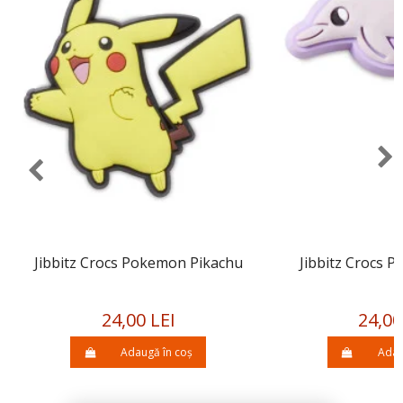
Jibbitz Crocs Pokemon Pikachu
Jibbitz Crocs P
24,00 LEI
24,00
Adaugă în coș
Adau