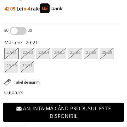
42.09
Lei
x 4
rate
EU
US
Mărime:
20-21
20-21
22-23
23-24
24-25
25-26
27-28
28-29
29-30
30-31
Tabel de mărimi
Culoare:
ANUNȚĂ-MĂ CÂND PRODUSUL ESTE
DISPONIBIL