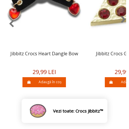
Jibbitz Crocs Heart Dangle Bow
Jibbitz Crocs Go
29,99 LEI
29,99
Adaugă în coș
Adau
Vezi toate: Crocs Jibbitz™