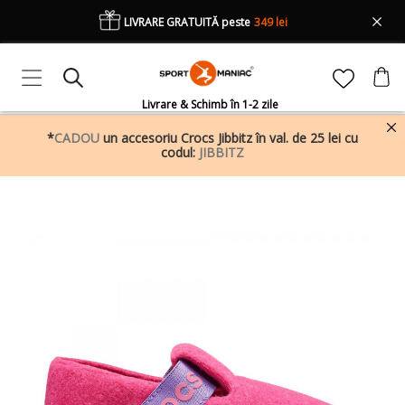
LIVRARE GRATUITĂ peste
349 lei
Livrare & Schimb în 1-2 zile
*
CADOU
un accesoriu Crocs Jibbitz în val. de 25 lei cu
codul:
JIBBITZ