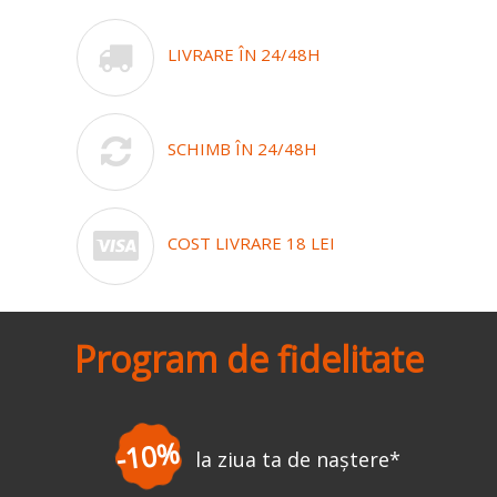
LIVRARE ÎN 24/48H
SCHIMB ÎN 24/48H
COST LIVRARE 18 LEI
Program de fidelitate
-3%
la prima comandă
*