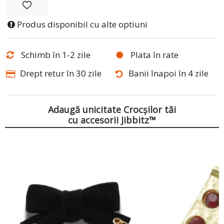
Produs disponibil cu alte optiuni
Schimb în 1-2 zile
Plata în rate
Drept retur în 30 zile
Banii înapoi în 4 zile
Adaugă unicitate Crocșilor tăi
cu accesorii Jibbitz™