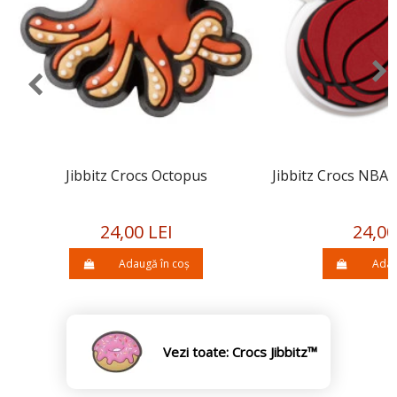
Jibbitz Crocs Octopus
Jibbitz Crocs NBA
24,00 LEI
24,00
Adaugă în coș
Adau
Vezi toate: Crocs Jibbitz™