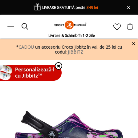
LIVRARE GRATUITĂ peste
349 lei
Livrare & Schimb în 1-2 zile
*
CADOU
un accesoriu Crocs Jibbitz în val. de 25 lei cu
codul:
JIBBITZ
✖