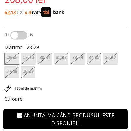
62.13
Lei
x 4
rate
EU
US
Mărime:
28-29
28-29
29-30
30-31
32-33
33-34
34-35
36-37
37-38
38-39
Tabel de mărimi
Culoare:
ANUNȚĂ-MĂ CÂND PRODUSUL ESTE
DISPONIBIL