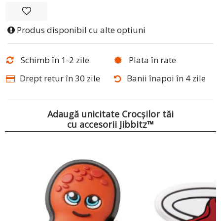
Produs disponibil cu alte optiuni
Schimb în 1-2 zile
Plata în rate
Drept retur în 30 zile
Banii înapoi în 4 zile
Adaugă unicitate Crocșilor tăi
cu accesorii Jibbitz™