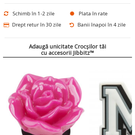
Schimb în 1-2 zile
Plata în rate
Drept retur în 30 zile
Banii înapoi în 4 zile
Adaugă unicitate Crocșilor tăi
cu accesorii Jibbitz™