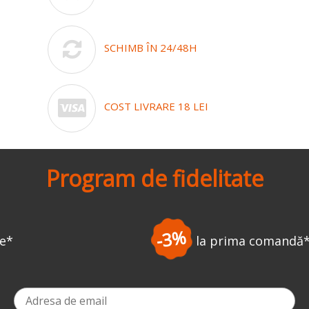
SCHIMB ÎN 24/48H
COST LIVRARE 18 LEI
Program de fidelitate
-3%
la prima comandă
*