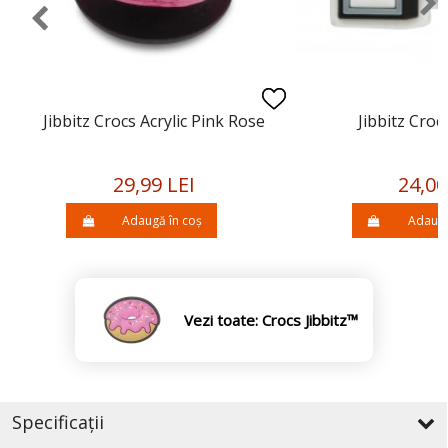
Jibbitz Crocs Acrylic Pink Rose
Jibbitz Croc
29,99 LEI
24,00
Adaugă în coș
Adaugă
Vezi toate: Crocs Jibbitz™
Specificații