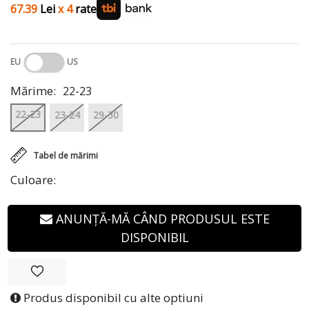
67.39
Lei
x 4
rate
EU
US
Mărime:
22-23
22-23
23-24
29-30
Tabel de mărimi
Culoare:
ANUNȚĂ-MĂ CÂND PRODUSUL ESTE
DISPONIBIL
Produs disponibil cu alte optiuni