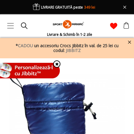
LIVRARE GRATUITĂ peste
349 lei
Livrare & Schimb în 1-2 zile
*
CADOU
un accesoriu Crocs Jibbitz în val. de 25 lei cu
codul:
JIBBITZ
✖