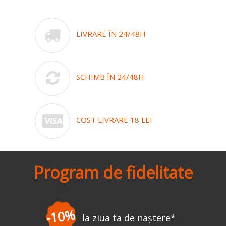
LIVRARE ÎN 24/48H
SCHIMB ÎN 24/48H
COST LIVRARE 18 LEI
Program de fidelitate
-10%
la ziua ta de naștere
*