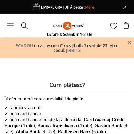
LIVRARE GRATUITĂ peste
349 lei
Livrare & Schimb în 1-2 zile
*
CADOU
un accesoriu Crocs Jibbitz în val. de 25 lei cu
codul:
JIBBITZ
Cum plătesc?
Îți oferim următoarele modalități de plată: 
✓ ramburs la curier 
✓ prin card bancar 
✓ prin card bancar în rate fără dobândă: 
Card Avantaj-Credit 
Europe
 (4 rate), 
Banca Transilvania
 (4 rate), 
Garanti Bank
 (4 
rate), 
Alpha Bank
 (4 rate), 
Raiffeisen
Bank
 (6 rate) 