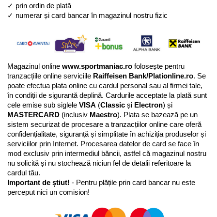
✓ prin ordin de plată 
✓ numerar și card bancar în magazinul nostru fizic
Magazinul online 
www.sportmaniac.ro
 folosește pentru 
tranzacțiile online serviciile 
Raiffeisen Bank/Plationline.ro
. Se 
poate efectua plata online cu cardul personal sau al firmei tale, 
în condiții de sigurantă deplină. Cardurile acceptate la plată sunt 
cele emise sub siglele 
VISA
 (
Classic
 și 
Electron
) și 
MASTERCARD
 (inclusiv 
Maestro
). Plata se bazează pe un 
sistem securizat de procesare a tranzacțiilor online care oferă 
confidențialitate, siguranță și simplitate în achiziția produselor și 
serviciilor prin Internet. Procesarea datelor de card se face în 
mod exclusiv prin intermediul băncii, astfel că magazinul nostru 
nu solicită și nu stochează niciun fel de detalii referitoare la 
cardul tău. 
Important de știut!
 - Pentru plățile prin card bancar nu este 
perceput nici un comision!