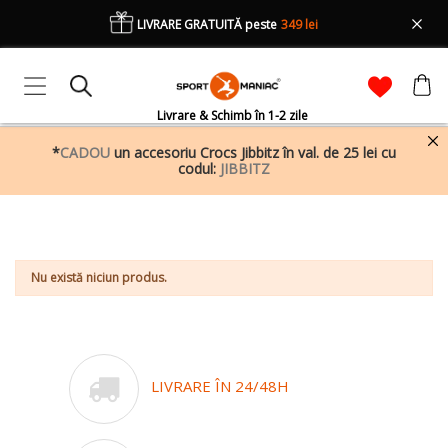
LIVRARE GRATUITĂ peste
349 lei
Livrare & Schimb în 1-2 zile
*
CADOU
un accesoriu Crocs Jibbitz în val. de 25 lei cu
FILTREAZĂ DUPĂ
codul:
JIBBITZ
ACASĂ
REZULTATELE CAUTARII
Nu există niciun produs.
LIVRARE ÎN 24/48H