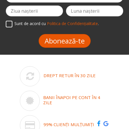
Sunt de acord cu
Politica de Confidențialitate
.
Abonează-te
DREPT RETUR ÎN 30 ZILE
BANII ÎNAPOI PE CONT ÎN 4
ZILE
99% CLIENȚI MULȚUMIȚI