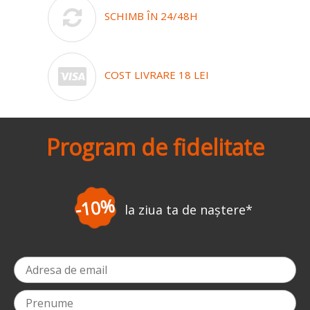
SCHIMB ÎN 24/48H
COST LIVRARE 18 LEI
Program de fidelitate
-10%
la ziua ta de naștere
*