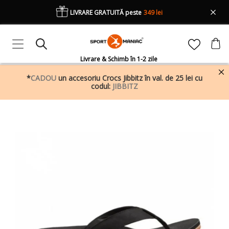
LIVRARE GRATUITĂ peste
349 lei
Livrare & Schimb în 1-2 zile
*
CADOU
un accesoriu Crocs Jibbitz în val. de 25 lei cu
codul:
JIBBITZ