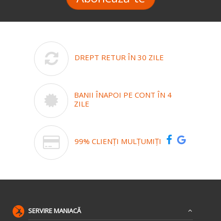
DREPT RETUR ÎN 30 ZILE
BANII ÎNAPOI PE CONT ÎN 4
ZILE
99% CLIENȚI MULȚUMIȚI
SERVIRE MANIACĂ