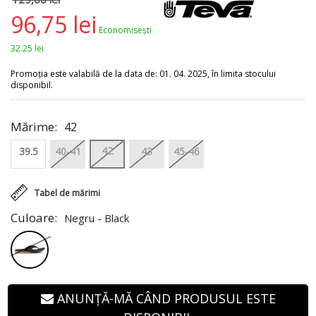
96,75 lei
Economisești
32.25 lei
Promoția este valabilă de la data de: 01. 04. 2025, în limita stocului
disponibil.
Mărime:
42
42
39.5
40-41
43
45-46
Tabel de mărimi
Culoare:
Negru - Black
ANUNȚĂ-MĂ CÂND PRODUSUL ESTE