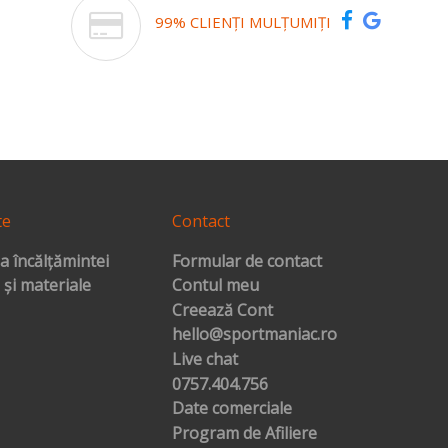
99% CLIENȚI MULȚUMIȚI
te
Contact
a încălțămintei
Formular de contact
 și materiale
Contul meu
Creează Cont
hello@sportmaniac.ro
Live chat
0757.404.756
Date comerciale
Program de Afiliere