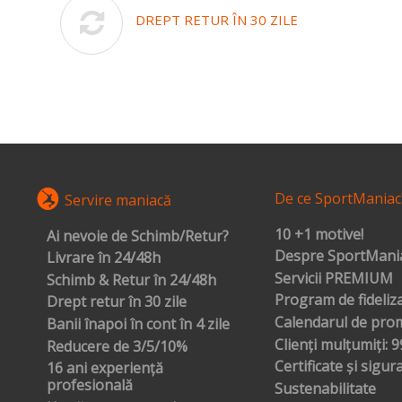
DREPT RETUR ÎN 30 ZILE
De ce SportManiac
Servire maniacă
10 +1 motive!
Ai nevoie de Schimb/Retur?
Despre SportMania
Livrare în 24/48h
Servicii PREMIUM
Schimb & Retur în 24/48h
Program de fideliz
Drept retur în 30 zile
Calendarul de prom
Banii înapoi în cont în 4 zile
Clienți mulțumiți: 
Reducere de 3/5/10%
Certificate și sigur
16 ani experiență
profesională
Sustenabilitate