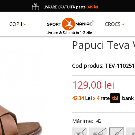
LIVRARE GRATUITĂ peste
349 lei
*
CADOU
un accesoriu Crocs Jibbitz în val. de 25 lei cu codul:
JIBBITZ
COPII
CROCS
Livrare & Schimb în 1-2 zile
Papuci Teva 
Cod produs:
TEV-110251
129,00 lei
42.34
Lei
x 4
rate
Mărime:
42
42
39.5
40-41
4