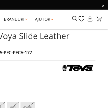
BRANDURI
AJUTOR
Voya Slide Leather
5-PEC-PECA-177
3
44.5
45-46