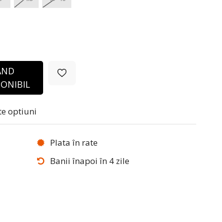
ÂND
ONIBIL
te optiuni
Plata în rate
Banii înapoi în 4 zile