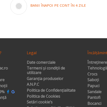
BANII ÎNAPOI PE CONT ÎN 4 ZILE
?
Legal
Încălțămin
Date comerciale
Întreținere
c.ro
Termeni și condiții de
Tehnologii
utilizare
Crocs
Garanția produselor
are
Saboți
A.N.P.C
oții
Papuci
Politica de Confidențialitate
99%
Sandale
Politica de Cookies
anță
Pantofi
Setări cookie’s
Bocanci