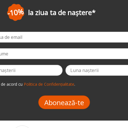
-3%
la prima comandă
*
 de acord cu
Politica de Confidențialitate
.
Abonează-te