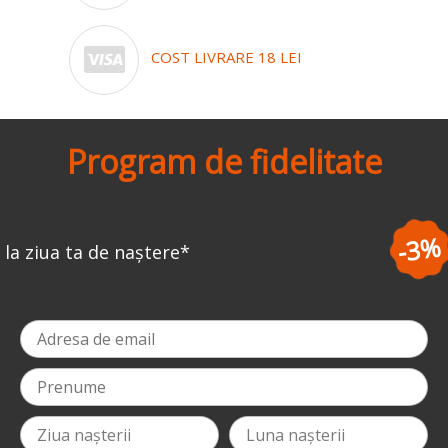
COST LIVRARE 18 LEI
Program de fidelitate
-3%
la prima comandă
*