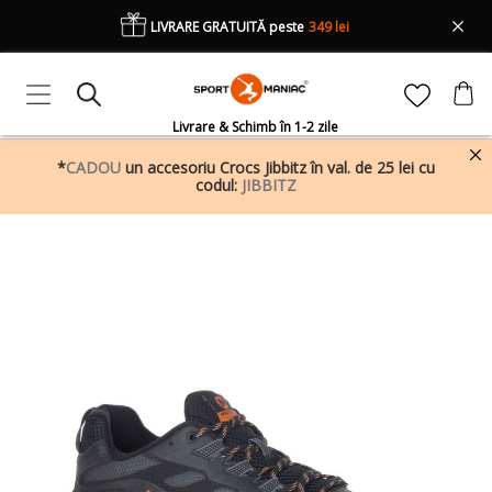
LIVRARE GRATUITĂ peste
349 lei
Livrare & Schimb în 1-2 zile
*
CADOU
un accesoriu Crocs Jibbitz în val. de 25 lei cu
codul:
JIBBITZ