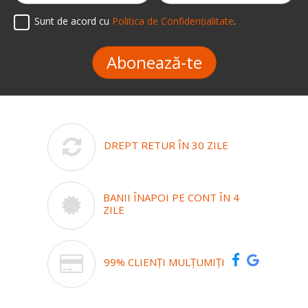
Sunt de acord cu
Politica de Confidențialitate
.
Abonează-te
DREPT RETUR ÎN 30 ZILE
BANII ÎNAPOI PE CONT ÎN 4
ZILE
99% CLIENȚI MULȚUMIȚI