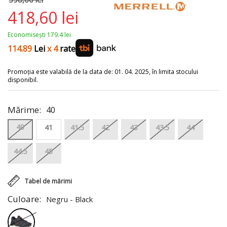
418,60 lei
Economisești 179.4 lei
114.89
Lei
x 4
rate
Promoția este valabilă de la data de: 01. 04. 2025, în limita stocului
disponibil.
Mărime:
40
40
41
41.5
42
43
43.5
44
44.5
45
Tabel de mărimi
Culoare:
Negru - Black