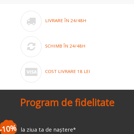
LIVRARE ÎN 24/48H
SCHIMB ÎN 24/48H
COST LIVRARE 18 LEI
Program de fidelitate
-3%
la prima comandă
*