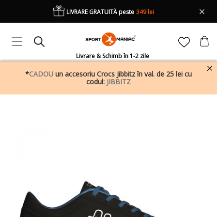
LIVRARE GRATUITĂ peste
349 lei
Livrare & Schimb în 1-2 zile
*
CADOU
un accesoriu Crocs Jibbitz în val. de 25 lei cu
codul:
JIBBITZ