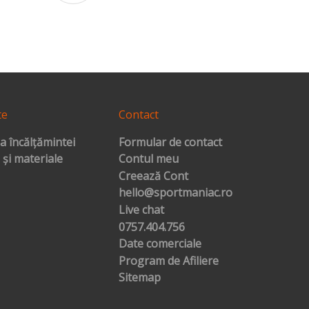
te
Contact
a încălțămintei
Formular de contact
 și materiale
Contul meu
Creează Cont
hello@sportmaniac.ro
Live chat
0757.404.756
Date comerciale
Program de Afiliere
Sitemap