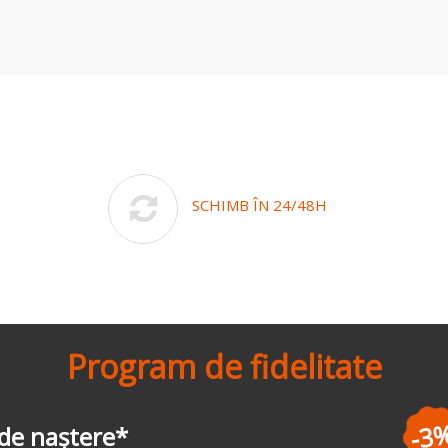
SCHIMB ÎN 24/48H
Program de fidelitate
-3%
la prima comandă
*