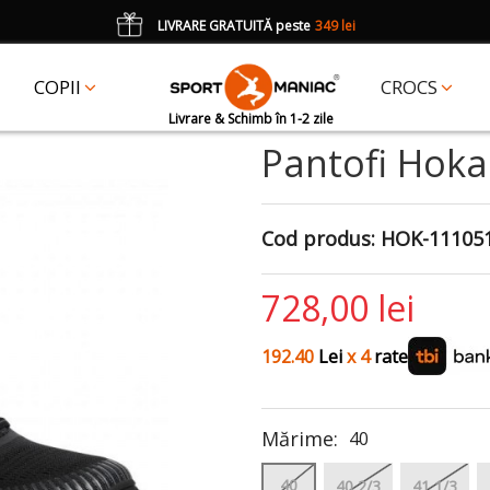
LIVRARE GRATUITĂ peste
349 lei
*
CADOU
un accesoriu Crocs Jibbitz în val. de 25 lei cu codul:
JIBBITZ
COPII
CROCS
Livrare & Schimb în 1-2 zile
Pantofi Hoka
Cod produs:
HOK-11105
728,00 lei
192.40
Lei
x 4
rate
Mărime:
40
40
40 2/3
41 1/3