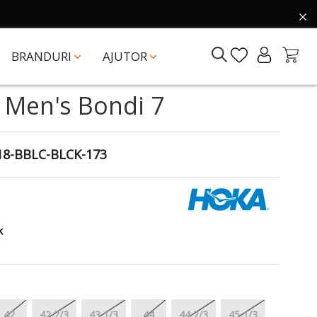
BRANDURI
AJUTOR
 Men's Bondi 7
18-BBLC-BLCK-173
42
42 2/3
43 1/3
44
44 2/3
45 1/3