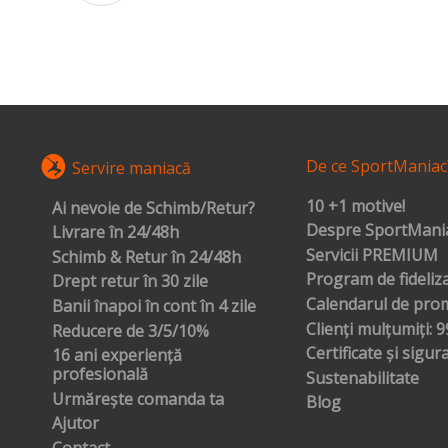
De ce SportManiac
Servire maniacă
10 +1 motive!
Ai nevoie de Schimb/Retur?
Despre SportMania
Livrare în 24/48h
Servicii PREMIUM
Schimb & Retur în 24/48h
Program de fideliz
Drept retur în 30 zile
Calendarul de prom
Banii înapoi în cont în 4 zile
Clienți mulțumiți: 
Reducere de 3/5/10%
Certificate și sigur
16 ani experiență
profesională
Sustenabilitate
Urmărește comanda ta
Blog
Ajutor
Contact