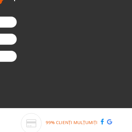
99% CLIENȚI MULȚUMIȚI