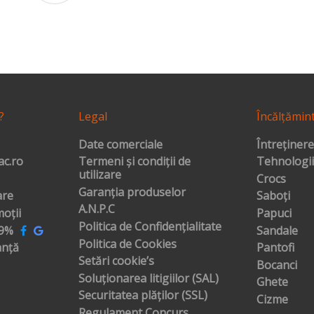
?
Legal
Încălțămin
Date comerciale
Întreținere
c.ro
Termeni și condiții de
Tehnologii
utilizare
Crocs
Garanția produselor
are
Saboți
A.N.P.C
oții
Papuci
Politica de Confidențialitate
99%
Sandale
Politica de Cookies
anță
Pantofi
Setări cookie’s
Bocanci
Soluționarea litigiilor (SAL)
Ghete
Securitatea plăților (SSL)
Cizme
Regulament Concurs,