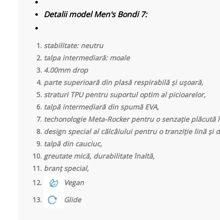
Detalii model Men's Bondi 7:
stabilitate: neutru
talpa intermediară: moale
4.00mm drop
parte superioară din plasă respirabilă și ușoară,
straturi TPU pentru suportul optim al picioarelor,
talpă intermediară din spumă EVA,
techonologie Meta-Rocker pentru o senzație plăcută în
design special al călcâiului pentru o tranziție lină și d
talpă din cauciuc,
greutate mică, durabilitate înaltă,
branț special,
Vegan
Glide