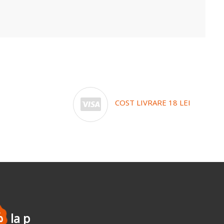
COST LIVRARE 18 LEI
-5%
la a doua coma