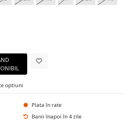
ÂND
ONIBIL
te optiuni
Plata în rate
Banii înapoi în 4 zile