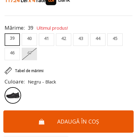
117.24
Lei
x 4
rate
Mărime:
39
Ultimul produs!
39
40
41
42
43
44
45
46
47
Tabel de mărimi
Culoare:
Negru - Black
ADAUGĂ ÎN COȘ