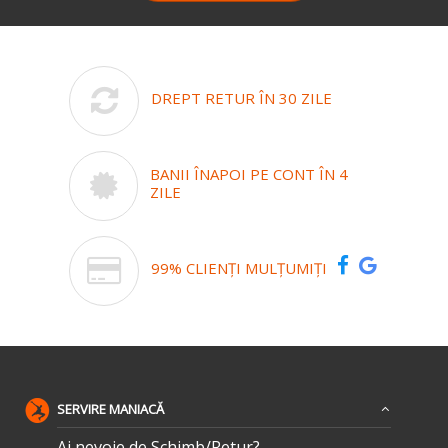
DREPT RETUR ÎN 30 ZILE
BANII ÎNAPOI PE CONT ÎN 4
ZILE
99% CLIENȚI MULȚUMIȚI
SERVIRE MANIACĂ
Ai nevoie de Schimb/Retur?