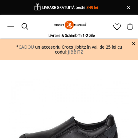
LIVRARE GRATUITĂ peste
349 lei
Livrare & Schimb în 1-2 zile
*
CADOU
un accesoriu Crocs Jibbitz în val. de 25 lei cu
codul:
JIBBITZ