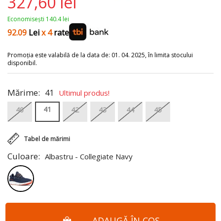
327,60 lei
Economisești 140.4 lei
92.09
Lei
x 4
rate
Promoția este valabilă de la data de: 01. 04. 2025, în limita stocului
disponibil.
Mărime:
41
Ultimul produs!
41
40
42
43
44
45
Tabel de mărimi
Culoare:
Albastru - Collegiate Navy
ADAUGĂ ÎN COȘ