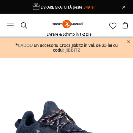
LIVRARE GRATUITĂ peste
349 lei
Livrare & Schimb în 1-2 zile
*
CADOU
un accesoriu Crocs Jibbitz în val. de 25 lei cu
codul:
JIBBITZ