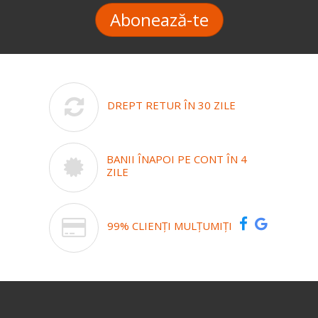
Abonează-te
DREPT RETUR ÎN 30 ZILE
BANII ÎNAPOI PE CONT ÎN 4
ZILE
99% CLIENȚI MULȚUMIȚI