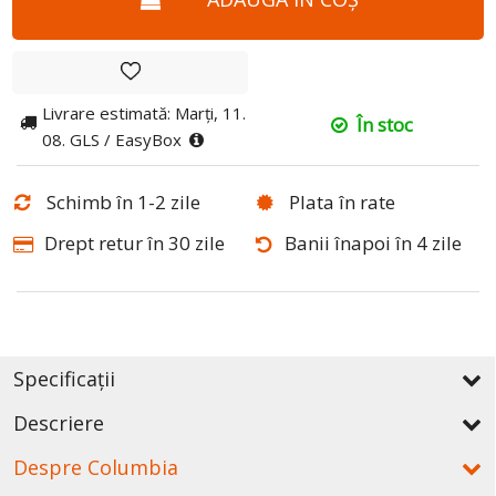
Livrare estimată: Marți, 11.
În stoc
08. GLS / EasyBox
Schimb în 1-2 zile
Plata în rate
Drept retur în 30 zile
Banii înapoi în 4 zile
Specificații
Descriere
Despre Columbia