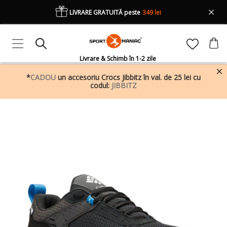
LIVRARE GRATUITĂ peste
349 lei
Livrare & Schimb în 1-2 zile
*
CADOU
un accesoriu Crocs Jibbitz în val. de 25 lei cu
codul:
JIBBITZ