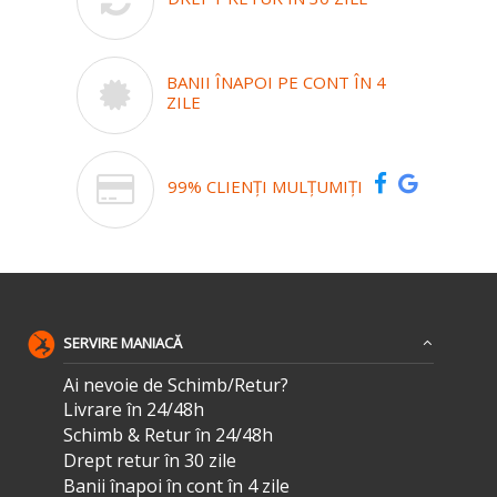
BANII ÎNAPOI PE CONT ÎN 4
ZILE
99% CLIENȚI MULȚUMIȚI
SERVIRE MANIACĂ
Ai nevoie de Schimb/Retur?
Livrare în 24/48h
Schimb & Retur în 24/48h
Drept retur în 30 zile
Banii înapoi în cont în 4 zile