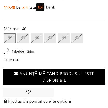
117.49
Lei
x 4
rate
Mărime:
40
40
41
42
43
44
45
Tabel de mărimi
Culoare:
ANUNȚĂ-MĂ CÂND PRODUSUL ESTE
DISPONIBIL
Produs disponibil cu alte optiuni