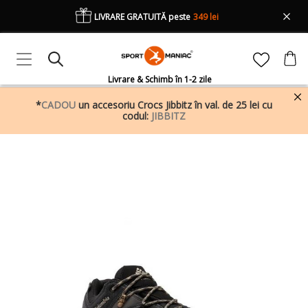
LIVRARE GRATUITĂ peste
349 lei
Livrare & Schimb în 1-2 zile
*
CADOU
un accesoriu Crocs Jibbitz în val. de 25 lei cu
codul:
JIBBITZ