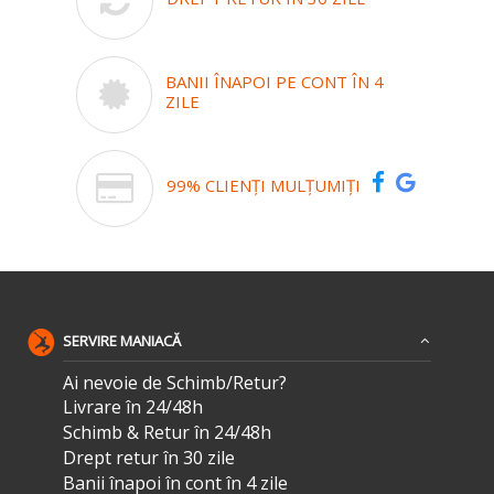
BANII ÎNAPOI PE CONT ÎN 4
ZILE
99% CLIENȚI MULȚUMIȚI
SERVIRE MANIACĂ
Ai nevoie de Schimb/Retur?
Livrare în 24/48h
Schimb & Retur în 24/48h
Drept retur în 30 zile
Banii înapoi în cont în 4 zile