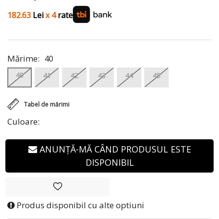
182.63
Lei
x 4
rate
Mărime:
40
40
41
42
43
44
45
Tabel de mărimi
Culoare:
ANUNȚĂ-MĂ CÂND PRODUSUL ESTE
DISPONIBIL
Produs disponibil cu alte optiuni