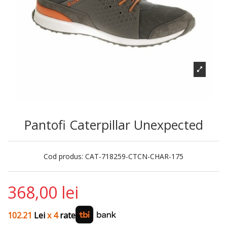
Pantofi Caterpillar Unexpected
Cod produs:
CAT-718259-CTCN-CHAR-175
368,00 lei
102.21
Lei
x 4
rate