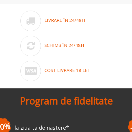
LIVRARE ÎN 24/48H
SCHIMB ÎN 24/48H
COST LIVRARE 18 LEI
Program de fidelitate
-3%
la prima comandă
*