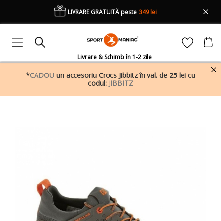
LIVRARE GRATUITĂ peste
349 lei
Livrare & Schimb în 1-2 zile
*
CADOU
un accesoriu Crocs Jibbitz în val. de 25 lei cu
codul:
JIBBITZ