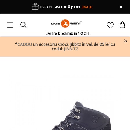
LIVRARE GRATUITĂ peste
349 lei
Livrare & Schimb în 1-2 zile
*
CADOU
un accesoriu Crocs Jibbitz în val. de 25 lei cu
codul:
JIBBITZ