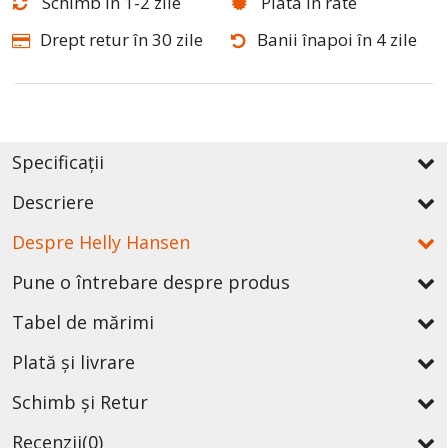
Schimb în 1-2 zile
Plata în rate
Drept retur în 30 zile
Banii înapoi în 4 zile
Specificații
Descriere
Despre Helly Hansen
Pune o întrebare despre produs
Tabel de mărimi
Plată și livrare
Schimb și Retur
Recenzii
(0)