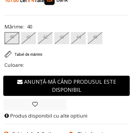
167.60
Lei
x 4
rate
Mărime:
40
40
41
42
43
44
45
Tabel de mărimi
Culoare:
ANUNȚĂ-MĂ CÂND PRODUSUL ESTE
DISPONIBIL
Produs disponibil cu alte optiuni