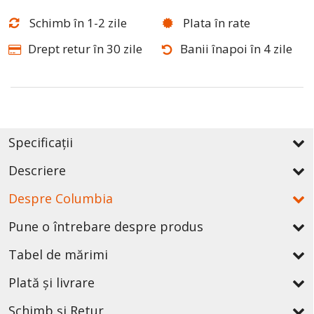
Schimb în 1-2 zile
Plata în rate
Drept retur în 30 zile
Banii înapoi în 4 zile
Specificații
Descriere
Despre Columbia
Pune o întrebare despre produs
Tabel de mărimi
Plată și livrare
Schimb și Retur