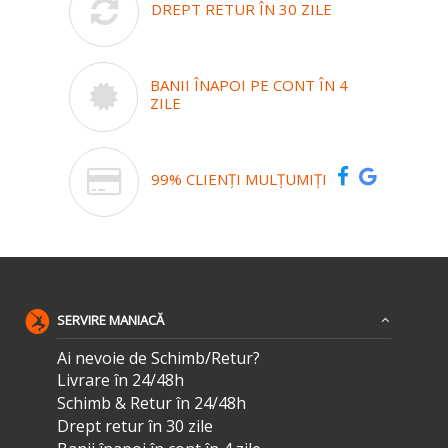
DREPT RETUR ÎN 30 ZILE
BANII ÎNAPOI PE CONT ÎN 4
ZILE
99% CLIENȚI MULȚUMIȚI
SERVIRE MANIACĂ
Ai nevoie de Schimb/Retur?
Livrare în 24/48h
Schimb & Retur în 24/48h
Drept retur în 30 zile