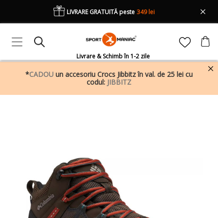
LIVRARE GRATUITĂ peste
349 lei
Livrare & Schimb în 1-2 zile
*
CADOU
un accesoriu Crocs Jibbitz în val. de 25 lei cu
codul:
JIBBITZ