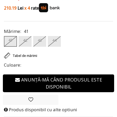
210.19
Lei
x 4
rate
Mărime:
41
41
42
43
44
Tabel de mărimi
Culoare:
ANUNȚĂ-MĂ CÂND PRODUSUL ESTE
DISPONIBIL
Produs disponibil cu alte optiuni