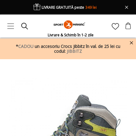
LIVRARE GRATUITĂ peste
349 lei
Livrare & Schimb în 1-2 zile
*
CADOU
un accesoriu Crocs Jibbitz în val. de 25 lei cu
codul:
JIBBITZ