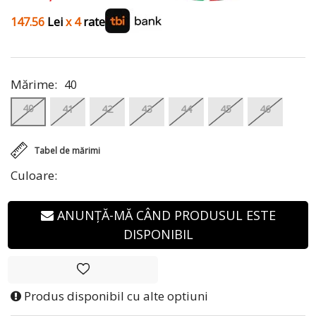
147.56
Lei
x 4
rate
Mărime:
40
40
41
42
43
44
45
46
Tabel de mărimi
Culoare:
ANUNȚĂ-MĂ CÂND PRODUSUL ESTE
DISPONIBIL
Produs disponibil cu alte optiuni