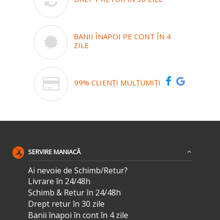
BANII ÎNAPOI PE CONT ÎN 4
ZILE
99% CLIENȚI MULȚUMIȚI
SERVIRE MANIACĂ
Ai nevoie de Schimb/Retur?
Livrare în 24/48h
Schimb & Retur în 24/48h
Drept retur în 30 zile
Banii înapoi în cont în 4 zile