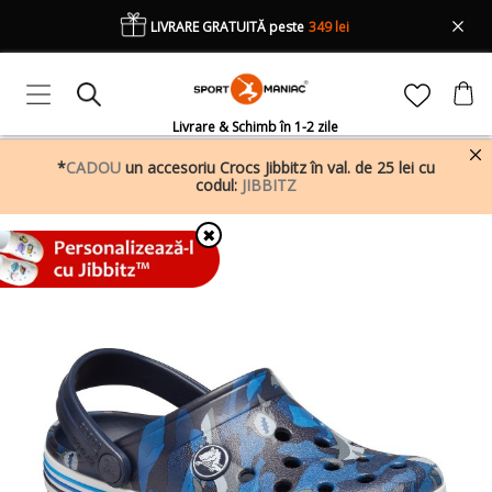
LIVRARE GRATUITĂ peste
349 lei
Livrare & Schimb în 1-2 zile
*
CADOU
un accesoriu Crocs Jibbitz în val. de 25 lei cu
codul:
JIBBITZ
✖