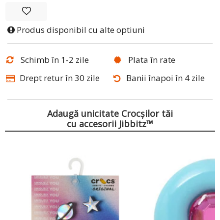
Produs disponibil cu alte optiuni
Schimb în 1-2 zile
Plata în rate
Drept retur în 30 zile
Banii înapoi în 4 zile
Adaugă unicitate Crocșilor tăi
cu accesorii Jibbitz™