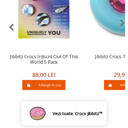
Jibbitz Crocs Irdscnt Out Of This
Jibbitz Crocs T
World 5 Pack
88,00 LEI
29,99
Adaugă în coș
Adau
Vezi toate: Crocs Jibbitz™