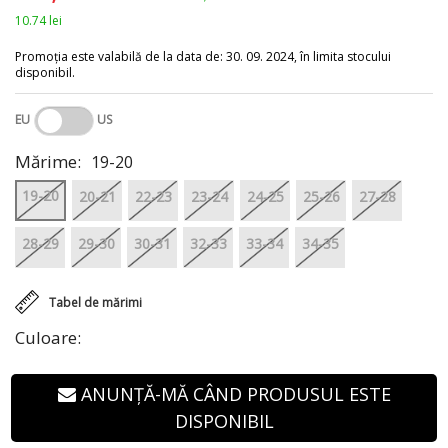
10.74 lei
Promoția este valabilă de la data de: 30. 09. 2024, în limita stocului
disponibil.
EU
US
Mărime:
19-20
19-20
20-21
22-23
23-24
24-25
25-26
27-28
28-29
29-30
30-31
32-33
33-34
34-35
Tabel de mărimi
Culoare:
ANUNȚĂ-MĂ CÂND PRODUSUL ESTE
DISPONIBIL