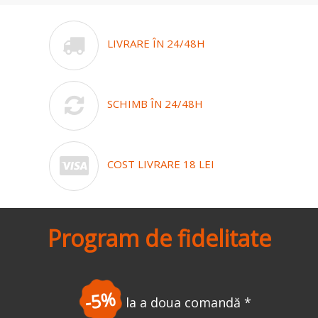
LIVRARE ÎN 24/48H
SCHIMB ÎN 24/48H
COST LIVRARE 18 LEI
Program de fidelitate
-5%
la a doua comandă
*