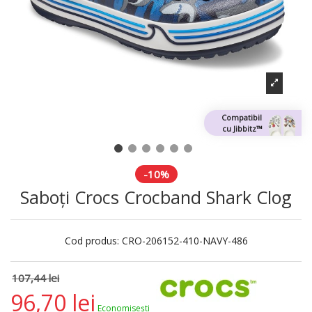
Compatibil
cu Jibbitz™
-10%
Saboți Crocs Crocband Shark Clog
Cod produs:
CRO-206152-410-NAVY-486
107,44 lei
96,70 lei
Economisești