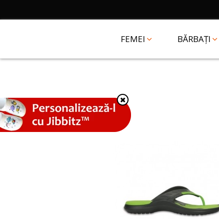
FEMEI
BĂRBAȚI
✖