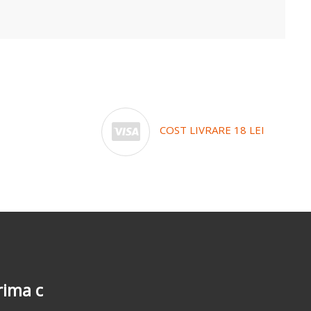
COST LIVRARE 18 LEI
-5%
la a doua coma