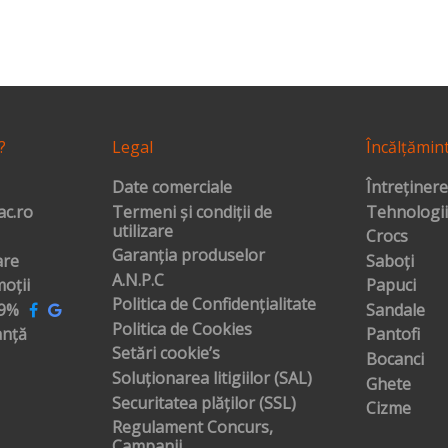
?
Legal
Încălțămin
Date comerciale
Întreținere
c.ro
Termeni și condiții de
Tehnologii
utilizare
Crocs
Garanția produselor
are
Saboți
A.N.P.C
oții
Papuci
Politica de Confidențialitate
99%
Sandale
Politica de Cookies
anță
Pantofi
Setări cookie’s
Bocanci
Soluționarea litigiilor (SAL)
Ghete
Securitatea plăților (SSL)
Cizme
Regulament Concurs,
Campanii