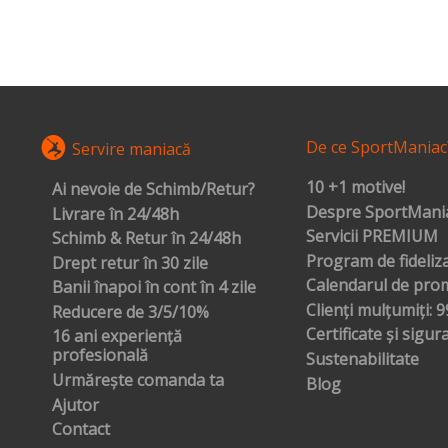
De ce SportManiac
Servire maniacă
10 +1 motive!
Ai nevoie de Schimb/Retur?
Despre SportMania
Livrare în 24/48h
Servicii PREMIUM
Schimb & Retur în 24/48h
Program de fideliz
Drept retur în 30 zile
Calendarul de prom
Banii înapoi în cont în 4 zile
Clienți mulțumiți: 
Reducere de 3/5/10%
Certificate și sigur
16 ani experiență
profesională
Sustenabilitate
Urmărește comanda ta
Blog
Ajutor
Contact