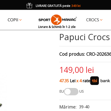
LIVRARE GRATUITĂ peste
349 lei
*
CADOU
un accesoriu Crocs Jibbitz în val. de 25 lei cu codul:
JIBBITZ
COPII
CROCS
Livrare & Schimb în 1-2 zile
Papuci Crocs
Cod produs:
CRO-202636
149,00 lei
47.35
Lei
x 4
rate
EU
US
Mărime:
39-40