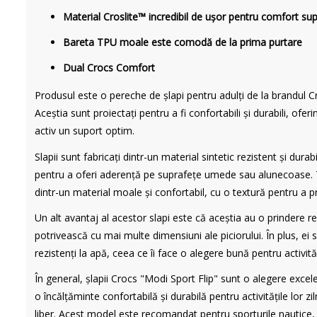
Material Croslite™ incredibil de ușor pentru comfort sup
Bareta TPU moale este comodă de la prima purtare
Dual Crocs Comfort
Produsul este o pereche de șlapi pentru adulți de la brandul C
Aceștia sunt proiectați pentru a fi confortabili și durabili, oferi
activ un suport optim.
Slapii sunt fabricați dintr-un material sintetic rezistent și dura
pentru a oferi aderență pe suprafețe umede sau alunecoase. T
dintr-un material moale și confortabil, cu o textură pentru a p
Un alt avantaj al acestor slapi este că aceștia au o prindere reg
potrivească cu mai multe dimensiuni ale piciorului. În plus, ei 
rezistenți la apă, ceea ce îi face o alegere bună pentru activități
În general, șlapii Crocs "Modi Sport Flip" sunt o alegere exce
o încălțăminte confortabilă și durabilă pentru activitățile lor zil
liber. Acest model este recomandat pentru sporturile nautice, da