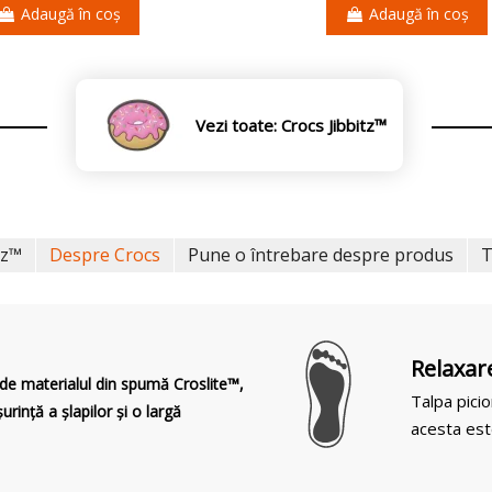
Adaugă în coș
Adaugă în coș
Vezi toate: Crocs Jibbitz™
tz™
Despre Crocs
Pune o întrebare despre produs
T
Relaxar
de materialul din spumă Croslite™,
Talpa picio
urință a șlapilor și o largă
acesta est