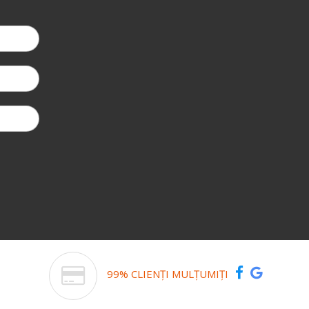
99% CLIENȚI MULȚUMIȚI