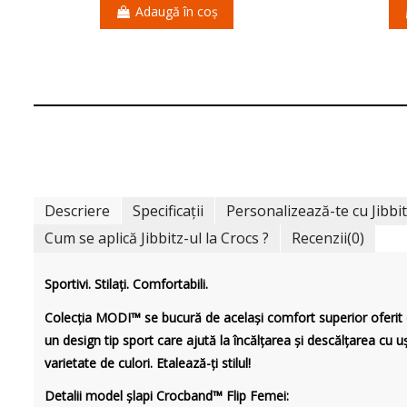
Adaugă în coș
Descriere
Specificații
Personalizează-te cu Jibbi
Cum se aplică Jibbitz-ul la Crocs ?
Recenzii
(0)
Sportivi. Stilați. Comfortabili.
Colecția MODI™ se bucură de același comfort superior oferit 
un design tip sport care ajută la încălțarea și descălțarea cu uș
varietate de culori. Etalează-ți stilul!
Detalii model șlapi Crocband™ Flip Femei: