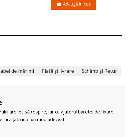
Adaugă în coș
abel de mărimi
Plată și livrare
Schimb și Retur
e
rului are loc să respire, iar cu ajutorul baretei de fixare
e încălțată într-un mod adecvat.