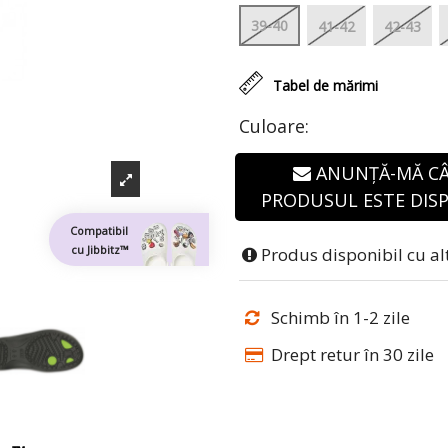
39-40
41-42
42-43
Tabel de mărimi
Culoare:
ANUNȚĂ-MĂ C
PRODUSUL ESTE DISP
Compatibil
cu Jibbitz™
Produs disponibil cu al
Schimb în 1-2 zile
Drept retur în 30 zile