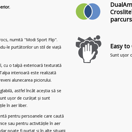
Dual
Amo
erior.
Croslite
parcursu
rocs, numită "Modi Sport Flip".
Easy to
ndu-le purtătorilor un stil de viață
Sunt ușor d
bil, cu o talpă exterioară texturată
alpa interioară este realizată
reveni alunecarea piciorului.
labilă, astfel încât aceștia să se
sunt ușor de curățat și sunt
le în aer liber.
lentă pentru persoanele care caută
nice sau pentru activitățile în aer
r poate fi purtat și în alte situații