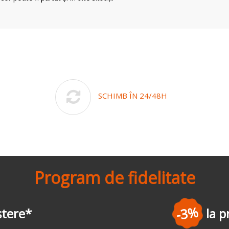
SCHIMB ÎN 24/48H
Program de fidelitate
-3%
la prima comandă
*