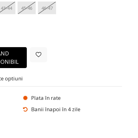
43-44
45-46
46-47
ÂND
ONIBIL
te optiuni
Plata în rate
Banii înapoi în 4 zile