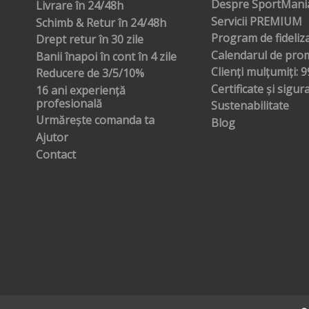
Despre SportMania
Livrare în 24/48h
Servicii PREMIUM
Schimb & Retur în 24/48h
Program de fideliz
Drept retur în 30 zile
Calendarul de prom
Banii înapoi în cont în 4 zile
Clienți mulțumiți: 
Reducere de 3/5/10%
Certificate și sigur
16 ani experiență
profesională
Sustenabilitate
Urmărește comanda ta
Blog
Ajutor
Contact