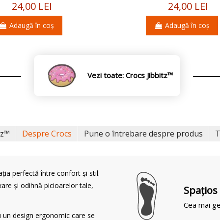
24,00 LEI
24,00 LEI
Adaugă în coș
Adaugă în coș
Vezi toate: Crocs Jibbitz™
tz™
Despre Crocs
Pune o întrebare despre produs
T
 perfectă între confort și stil.
are și odihnă picioarelor tale,
Spaţios
Cea mai ge
au un design ergonomic care se