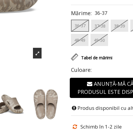
Mărime:
36-37
36-37
37-38
38-39
48-49
49-50
Tabel de mărimi
Culoare:
ANUNȚĂ-MĂ C
PRODUSUL ESTE DISP
Produs disponibil cu al
Schimb în 1-2 zile