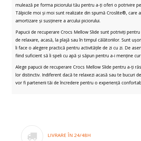
mulează pe forma piciorului tău pentru a-ți oferi o potrivire p
Tălpicile moi și moi sunt realizate din spumă Croslite®, care as
amortizare și susținere a arcului piciorului.
Papucii de recuperare Crocs Mellow Slide sunt potriviți pentru
de relaxare, acasă, la plajă sau în timpul călătoriilor. Sunt ușo
îi face o alegere practică pentru activitățile de zi cu zi. De as
fiind suficient să îi speli cu apă și săpun pentru a-i menține cur
Alege papucii de recuperare Crocs Mellow Slide pentru a-ți răsfă
lor distinctiv. Indiferent dacă te relaxezi acasă sau te bucuri 
vor fi partenerii tăi de încredere pentru o experiență confortabi
LIVRARE ÎN 24/48H