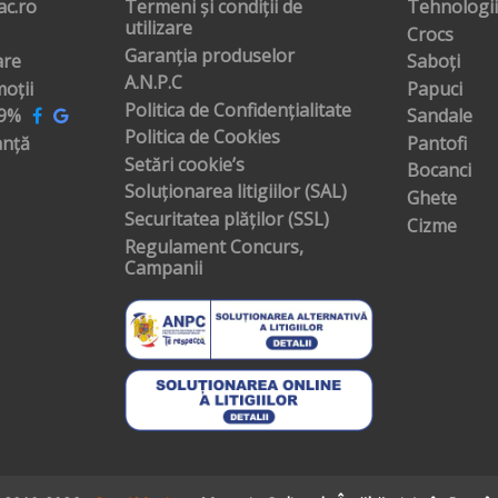
c.ro
Termeni și condiții de
Tehnologii
utilizare
Crocs
Garanția produselor
are
Saboți
A.N.P.C
oții
Papuci
Politica de Confidențialitate
99%
Sandale
Politica de Cookies
anță
Pantofi
Setări cookie’s
Bocanci
Soluționarea litigiilor (SAL)
Ghete
Securitatea plăților (SSL)
Cizme
Regulament Concurs,
Campanii