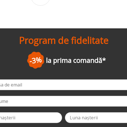
Program de fidelitate
-5%
la a doua c