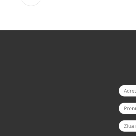
-3%
la prima comandă
*