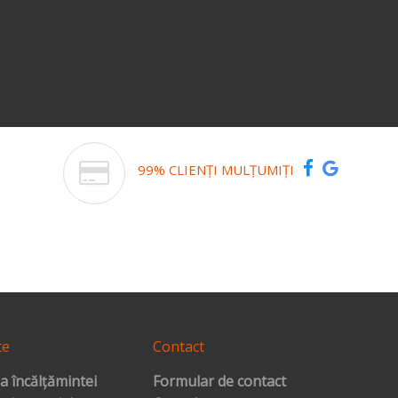
99% CLIENȚI MULȚUMIȚI
te
Contact
a încălțămintei
Formular de contact