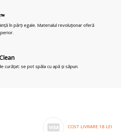
e™
iință în părți egale. Materialul revoluționar oferă
perior.
 Clean
e curățat: se pot spăla cu apă și săpun.
COST LIVRARE 18 LEI