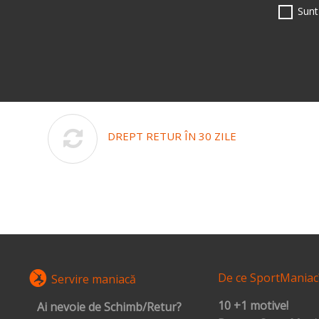
Sunt
DREPT RETUR ÎN 30 ZILE
De ce SportManiac
Servire maniacă
10 +1 motive!
Ai nevoie de Schimb/Retur?