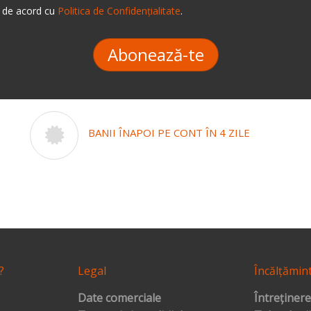
 de acord cu
Politica de Confidențialitate
.
Abonează-te
BANII ÎNAPOI PE CONT ÎN 4 ZILE
?
Legal
Încălțămin
Date comerciale
Întreținere