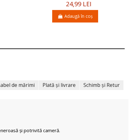
24,99 LEI
Adaugă în coș
abel de mărimi
Plată și livrare
Schimb și Retur
neroasă și potrivită cameră.