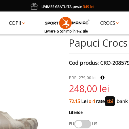
LIVRARE GRATUITĂ peste
349 lei
*
CADOU
un accesoriu Crocs Jibbitz în val. de 25 lei cu codul:
JIBBITZ
COPII
CROCS
Livrare & Schimb în 1-2 zile
Papuci Crocs
Cod produs:
CRO-20857
PRP: 279,00 lei
248,00 lei
72.15
Lei
x 4
rate
Literide
EU
US