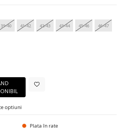
39-40
41-42
42-43
43-44
45-46
46-47
ÂND
ONIBIL
te optiuni
Plata în rate