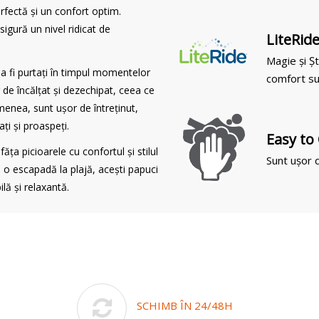
erfectă și un confort optim.
igură un nivel ridicat de
LiteRid
Magie și Șt
 a fi purtați în timpul momentelor
comfort su
r de încălțat și dezechipat, ceea ce
emenea, sunt ușor de întreținut,
ați și proaspeți.
Easy to
ța picioarele cu confortul și stilul
Sunt ușor d
de o escapadă la plajă, acești papuci
lă și relaxantă.
SCHIMB ÎN 24/48H