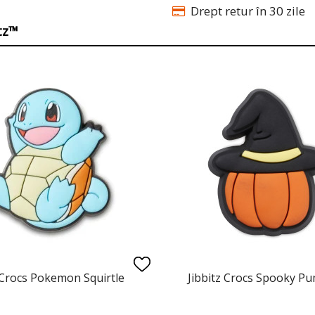
Drept retur în 30 zile
itz™
 Crocs Pokemon Squirtle
Jibbitz Crocs Spooky P