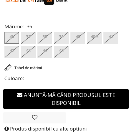
157.33
Lei
x 4
rate
Mărime:
36
36
37
38
39
40
40.5
41
42
43
44
45
Tabel de mărimi
Culoare:
ANUNȚĂ-MĂ CÂND PRODUSUL ESTE
DISPONIBIL
Produs disponibil cu alte optiuni