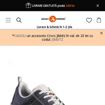
LIVRARE GRATUITĂ peste
349 lei
Livrare & Schimb în 1-2 zile
*
CADOU
un accesoriu Crocs Jibbitz în val. de 25 lei cu
codul:
JIBBITZ