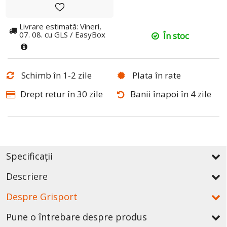
Livrare estimată: Vineri,
07. 08. cu GLS / EasyBox
În stoc
Schimb în 1-2 zile
Plata în rate
Drept retur în 30 zile
Banii înapoi în 4 zile
Specificații
Descriere
Despre Grisport
Pune o întrebare despre produs