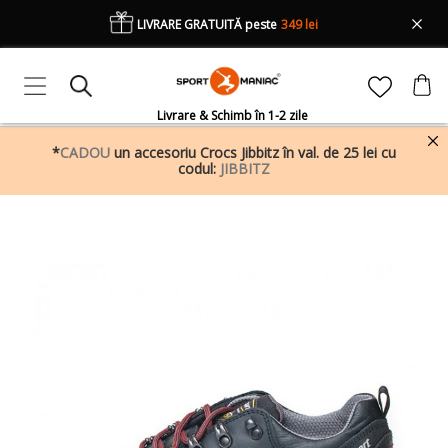
LIVRARE GRATUITĂ peste
349 lei
Livrare & Schimb în 1-2 zile
*
CADOU
un accesoriu Crocs Jibbitz în val. de 25 lei cu
codul:
JIBBITZ