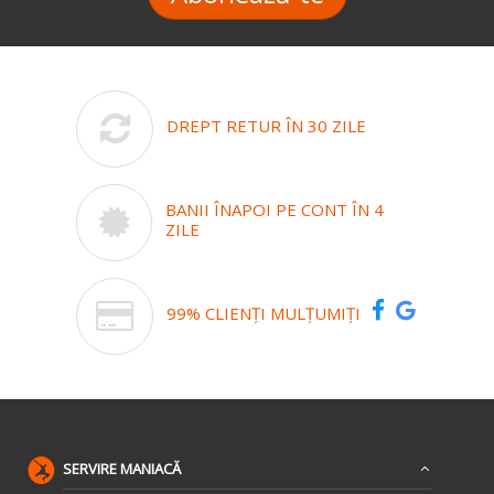
DREPT RETUR ÎN 30 ZILE
BANII ÎNAPOI PE CONT ÎN 4
ZILE
99% CLIENȚI MULȚUMIȚI
SERVIRE MANIACĂ