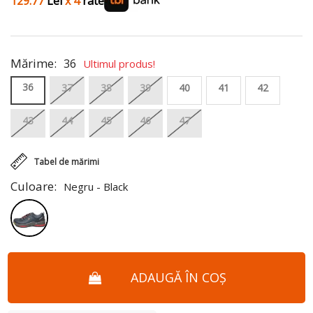
129.77
Lei
x 4
rate
Mărime:
36
Ultimul produs!
36
37
38
39
40
41
42
43
44
45
46
47
Tabel de mărimi
Culoare:
Negru - Black
ADAUGĂ ÎN COȘ