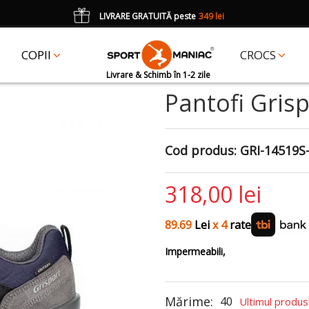
LIVRARE GRATUITĂ peste
349 lei
*
CADOU
un accesoriu Crocs Jibbitz în val. de 25 lei cu codul:
JIBBITZ
COPII
CROCS
Livrare & Schimb în 1-2 zile
Pantofi Grisp
Cod produs:
GRI-14519S
318,00 lei
89.69
Lei
x 4
rate
Impermeabili,
Mărime:
40
Ultimul produs