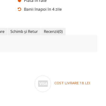
Plata în rate
Banii înapoi în 4 zile
are
Schimb și Retur
Recenzii
(0)
COST LIVRARE 18 LEI