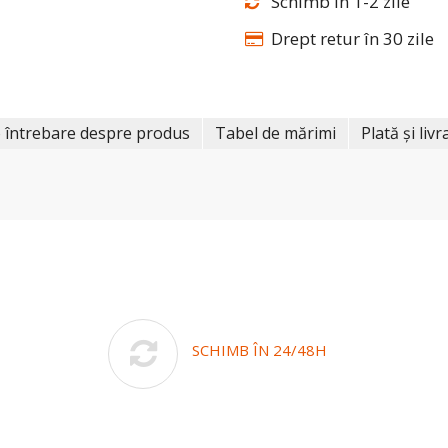
Schimb în 1-2 zile
Drept retur în 30 zile
 întrebare despre produs
Tabel de mărimi
Plată și livr
SCHIMB ÎN 24/48H