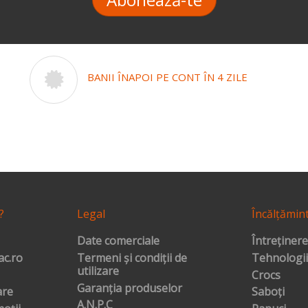
BANII ÎNAPOI PE CONT ÎN 4 ZILE
?
Legal
Încălțămin
Date comerciale
Întreținere
c.ro
Termeni și condiții de
Tehnologii
utilizare
Crocs
Garanția produselor
are
Saboți
A.N.P.C