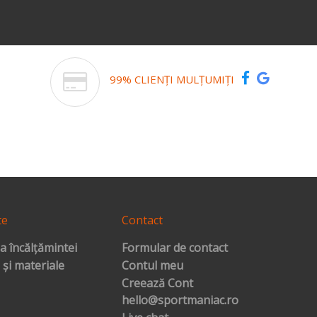
99% CLIENȚI MULȚUMIȚI
te
Contact
a încălțămintei
Formular de contact
 și materiale
Contul meu
Creează Cont
hello@sportmaniac.ro