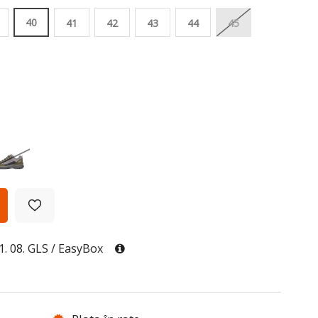
40
41
42
43
44
45
11. 08. GLS / EasyBox