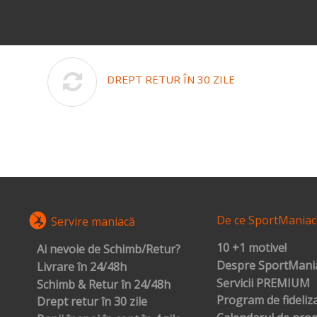
DREPT RETUR ÎN 30 ZILE
De ce SportManiac
Servire maniacă
10 +1 motive!
Ai nevoie de Schimb/Retur?
Despre SportMania
Livrare în 24/48h
Servicii PREMIUM
Schimb & Retur în 24/48h
Program de fideliz
Drept retur în 30 zile