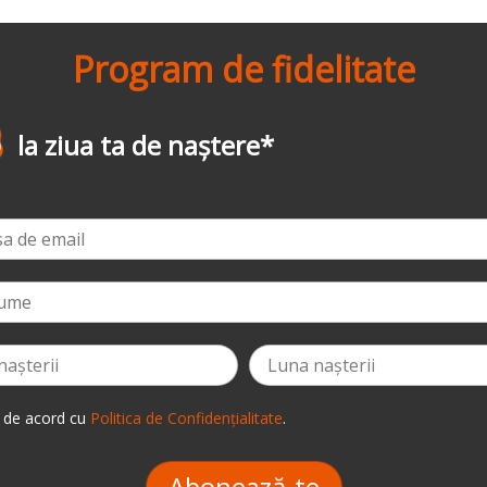
Program de fidelitate
-3%
la prima comandă
*
 de acord cu
Politica de Confidențialitate
.
Abonează-te