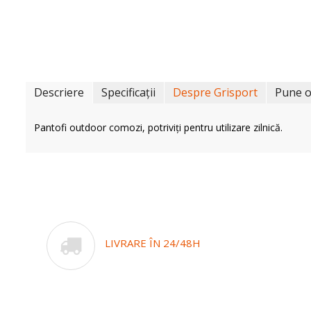
Descriere
Specificații
Despre Grisport
Pune o
Pantofi outdoor comozi, potriviți pentru utilizare zilnică.
LIVRARE ÎN 24/48H