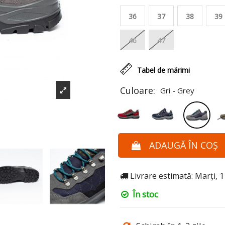
36
37
38
39
46
47
Tabel de mărimi
Culoare:
Gri - Grey
ADAUGĂ ÎN COȘ
Livrare estimată: Marți, 
În stoc