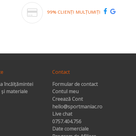
99% CLIENȚI MULȚUMIȚI
te
Contact
a încălțămintei
Formular de contact
 și materiale
Contul meu
Creează Cont
hello@sportmaniac.ro
Live chat
0757.404.756
Date comerciale