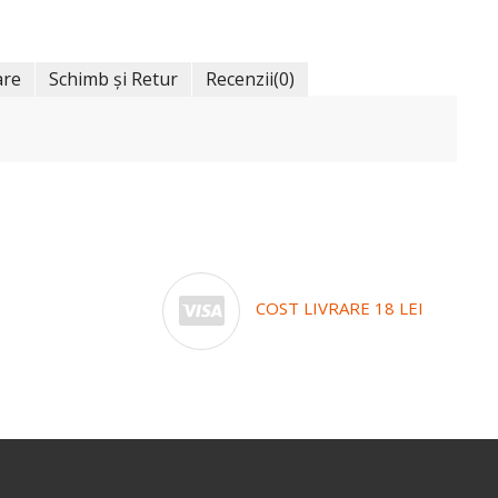
are
Schimb și Retur
Recenzii
(0)
COST LIVRARE 18 LEI