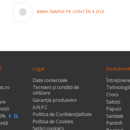
BANII ÎNAPOI PE CONT ÎN 4 ZILE
?
Legal
Încălțămin
Date comerciale
Întreținere
c.ro
Termeni și condiții de
Tehnologii
utilizare
Crocs
Garanția produselor
are
Saboți
A.N.P.C
oții
Papuci
Politica de Confidențialitate
99%
Sandale
Politica de Cookies
anță
Pantofi
Setări cookie’s