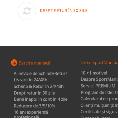
DREPT RETUR ÎN 30 ZILE
De ce SportManiac
Servire maniacă
10 +1 motive!
Ai nevoie de Schimb/Retur?
Despre SportMania
Livrare în 24/48h
Servicii PREMIUM
Schimb & Retur în 24/48h
Program de fideliz
Drept retur în 30 zile
Calendarul de prom
Banii înapoi în cont în 4 zile
Clienți mulțumiți: 
Reducere de 3/5/10%
Certificate și sigur
16 ani experiență
profesională