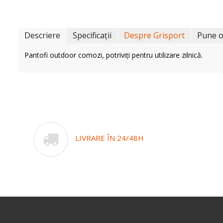
Descriere
Specificații
Despre Grisport
Pune o
Pantofi outdoor comozi, potriviți pentru utilizare zilnică.
LIVRARE ÎN 24/48H