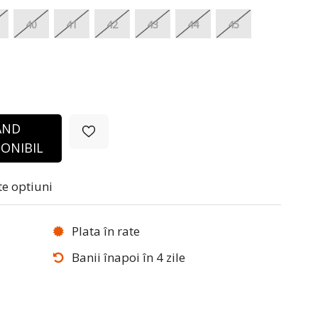
40
41
42
43
44
45
ÂND
ONIBIL
te optiuni
Plata în rate
Banii înapoi în 4 zile