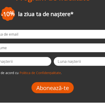
-3%
la prima comandă
*
 de acord cu
Politica de Confidențialitate
.
Abonează-te