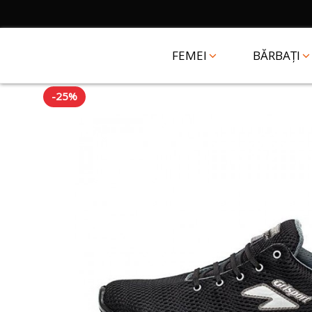
FEMEI
BĂRBAȚI
-25%