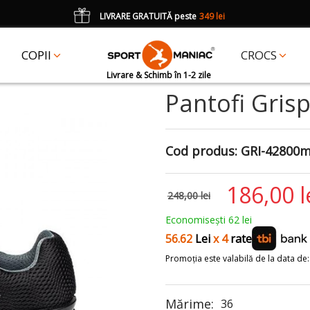
LIVRARE GRATUITĂ peste
349 lei
*
CADOU
un accesoriu Crocs Jibbitz în val. de 25 lei cu codul:
JIBBITZ
COPII
CROCS
Livrare & Schimb în 1-2 zile
Pantofi Gris
Cod produs:
GRI-42800m
186,00 l
248,00 lei
Economisești 62 lei
56.62
Lei
x 4
rate
Promoția este valabilă de la data de: 0
Mărime:
36