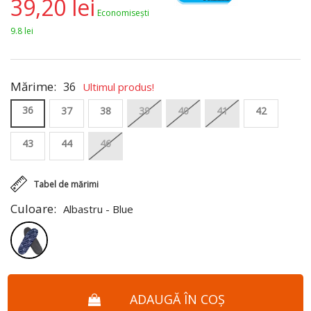
39,20 lei
Economisești
9.8 lei
Mărime:
36
Ultimul produs!
36
37
38
39
40
41
42
43
44
46
Tabel de mărimi
Culoare:
Albastru - Blue
ADAUGĂ ÎN COȘ