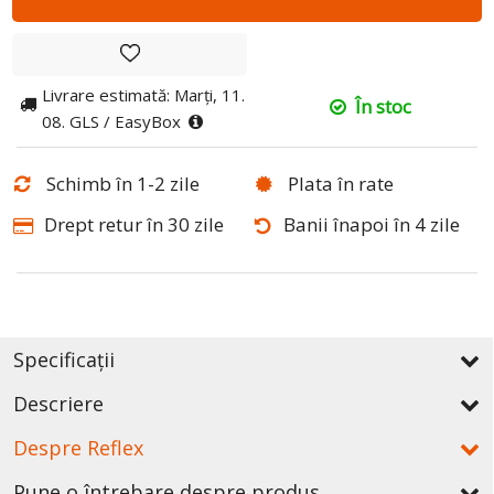
Livrare estimată: Marți, 11.
În stoc
08. GLS / EasyBox
Schimb în 1-2 zile
Plata în rate
Drept retur în 30 zile
Banii înapoi în 4 zile
Specificații
Descriere
Despre Reflex
Pune o întrebare despre produs