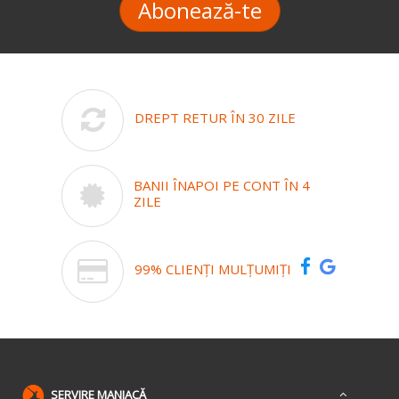
Abonează-te
DREPT RETUR ÎN 30 ZILE
BANII ÎNAPOI PE CONT ÎN 4
ZILE
99% CLIENȚI MULȚUMIȚI
SERVIRE MANIACĂ