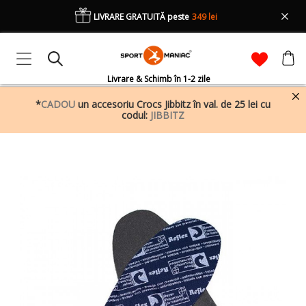
LIVRARE GRATUITĂ peste
349 lei
Livrare & Schimb în 1-2 zile
*
CADOU
un accesoriu Crocs Jibbitz în val. de 25 lei cu
codul:
JIBBITZ