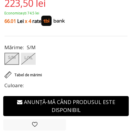
223,50 lei
Economisești 74.5 lei
66.01
Lei
x 4
rate
Mărime:
S/M
S/M
L/XL
Tabel de mărimi
Culoare:
ANUNȚĂ-MĂ CÂND PRODUSUL ESTE
DISPONIBIL