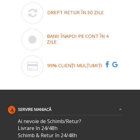
DREPT RETUR ÎN 30 ZILE
BANII ÎNAPOI PE CONT ÎN 4
ZILE
99% CLIENȚI MULȚUMIȚI
SERVIRE MANIACĂ
Ai nevoie de Schimb/Retur?
Livrare în 24/48h
Schimb & Retur în 24/48h