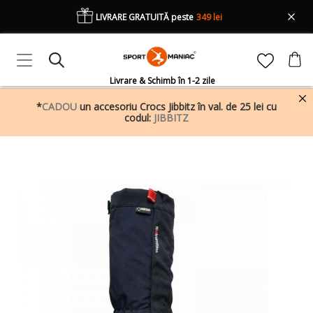
LIVRARE GRATUITĂ peste
349 lei
Livrare & Schimb în 1-2 zile
*
CADOU
un accesoriu Crocs Jibbitz în val. de 25 lei cu
codul:
JIBBITZ