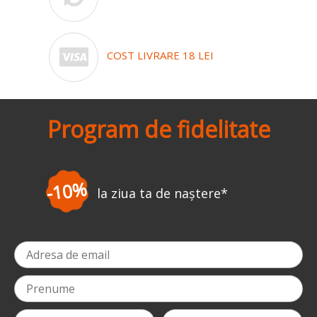
COST LIVRARE 18 LEI
Program de fidelitate
-3%
la prima comandă
*