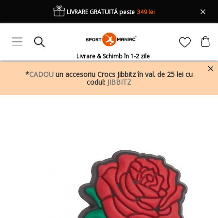
LIVRARE GRATUITĂ peste
349 lei
Livrare & Schimb în 1-2 zile
*
CADOU
un accesoriu Crocs Jibbitz în val. de 25 lei cu
codul:
JIBBITZ