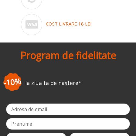
COST LIVRARE 18 LEI
Program de fidelitate
-3%
 de naștere
*
la prima