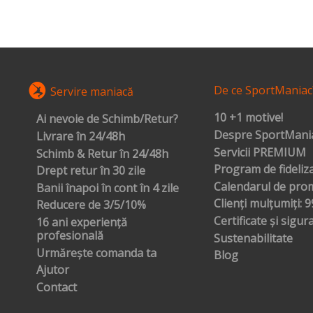
De ce SportManiac
Servire maniacă
10 +1 motive!
Ai nevoie de Schimb/Retur?
Despre SportMania
Livrare în 24/48h
Servicii PREMIUM
Schimb & Retur în 24/48h
Program de fideliz
Drept retur în 30 zile
Calendarul de prom
Banii înapoi în cont în 4 zile
Clienți mulțumiți: 
Reducere de 3/5/10%
Certificate și sigur
16 ani experiență
profesională
Sustenabilitate
Urmărește comanda ta
Blog
Ajutor
Contact