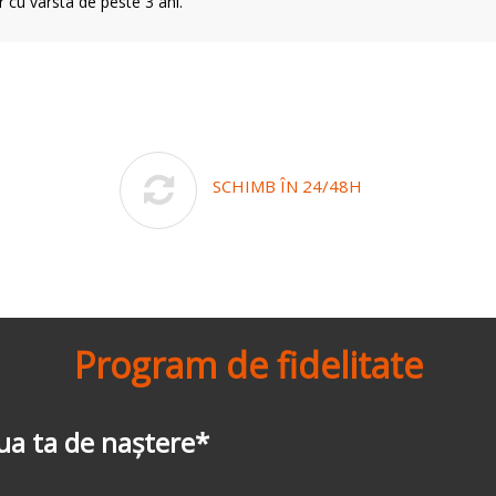
r cu vârsta de peste 3 ani.
SCHIMB ÎN 24/48H
Program de fidelitate
-3%
la prima comandă
*