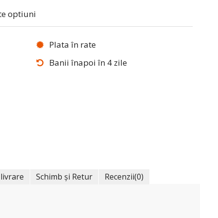
te optiuni
Plata în rate
Banii înapoi în 4 zile
 livrare
Schimb și Retur
Recenzii
(0)