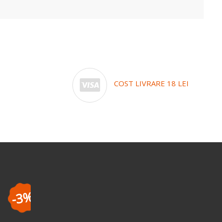
COST LIVRARE 18 LEI
-5%
la a doua coma