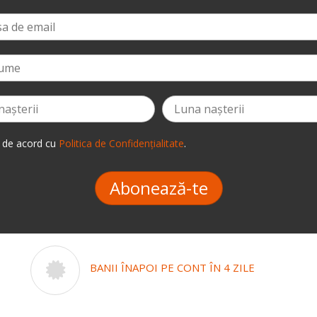
 de acord cu
Politica de Confidențialitate
.
Abonează-te
BANII ÎNAPOI PE CONT ÎN 4 ZILE