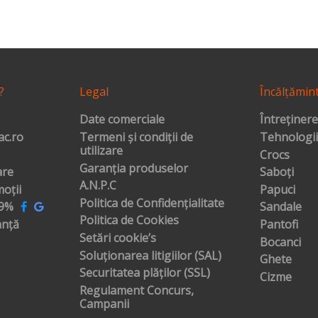
?
Legal
Încălțămin
Date comerciale
Întreținere
c.ro
Termeni și condiții de
Tehnologii
utilizare
Crocs
Garanția produselor
are
Saboți
A.N.P.C
oții
Papuci
Politica de Confidențialitate
99%
Sandale
Politica de Cookies
anță
Pantofi
Setări cookie’s
Bocanci
Soluționarea litigiilor (SAL)
Ghete
Securitatea plăților (SSL)
Cizme
Regulament Concurs,
Campanii