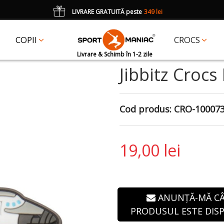
LIVRARE GRATUITĂ peste
349 lei
*
CADOU
un accesoriu Crocs Jibbitz în val. de 25 lei cu codul:
JIBBITZ
COPII
CROCS
Livrare & Schimb în 1-2 zile
Jibbitz Crocs
Cod produs:
CRO-10007
19,00 lei
ANUNȚĂ-MĂ C
PRODUSUL ESTE DISP