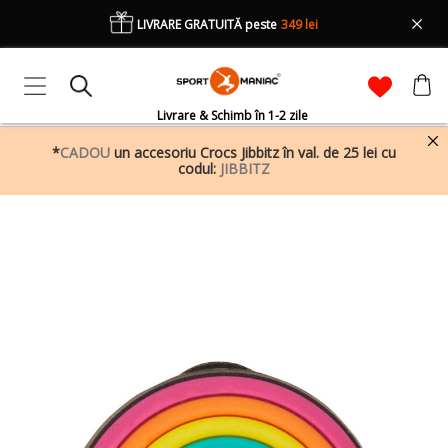
LIVRARE GRATUITĂ peste
349 lei
Livrare & Schimb în 1-2 zile
*
CADOU
un accesoriu Crocs Jibbitz în val. de 25 lei cu
codul:
JIBBITZ