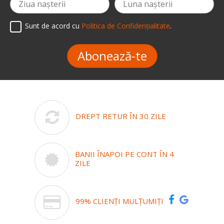
Sunt de acord cu
Politica de Confidențialitate
.
Abonează-te
DREPT RETUR ÎN 30 ZILE
BANII ÎNAPOI PE CONT ÎN 4
ZILE
99% CLIENȚI MULȚUMIȚI