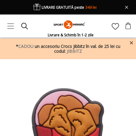
LIVRARE GRATUITĂ peste
349 lei
Livrare & Schimb în 1-2 zile
*
CADOU
un accesoriu Crocs Jibbitz în val. de 25 lei cu
codul:
JIBBITZ