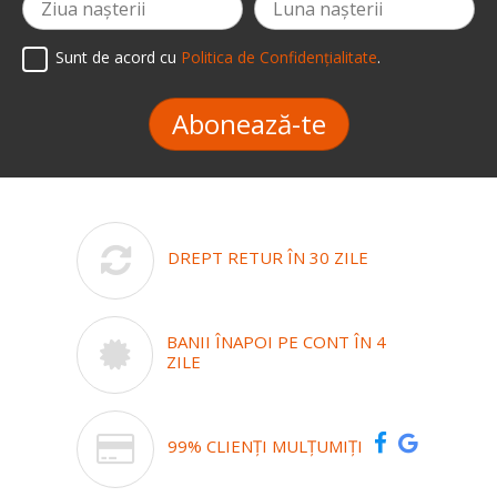
Sunt de acord cu
Politica de Confidențialitate
.
Abonează-te
DREPT RETUR ÎN 30 ZILE
BANII ÎNAPOI PE CONT ÎN 4
ZILE
99% CLIENȚI MULȚUMIȚI