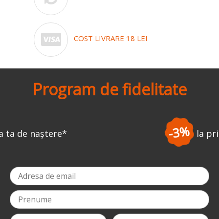
COST LIVRARE 18 LEI
Program de fidelitate
-3%
la prima comandă
*