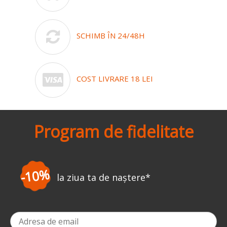
SCHIMB ÎN 24/48H
COST LIVRARE 18 LEI
Program de fidelitate
-3%
la prima comandă
*