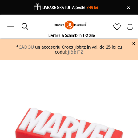
LIVRARE GRATUITĂ peste
349 lei
Livrare & Schimb în 1-2 zile
*
CADOU
un accesoriu Crocs Jibbitz în val. de 25 lei cu
codul:
JIBBITZ