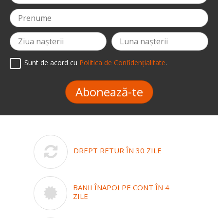
Sunt de acord cu
Politica de Confidențialitate
.
Abonează-te
DREPT RETUR ÎN 30 ZILE
BANII ÎNAPOI PE CONT ÎN 4
ZILE