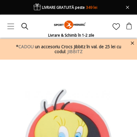
LIVRARE GRATUITĂ peste
349 lei
Livrare & Schimb în 1-2 zile
*
CADOU
un accesoriu Crocs Jibbitz în val. de 25 lei cu
codul:
JIBBITZ