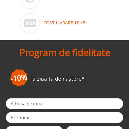
COST LIVRARE 18 LEI
Program de fidelitate
-3%
la prima comandă
*