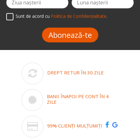
Sunt de acord cu
Politica de Confidențialitate
.
Abonează-te
DREPT RETUR ÎN 30 ZILE
BANII ÎNAPOI PE CONT ÎN 4
ZILE
99% CLIENȚI MULȚUMIȚI