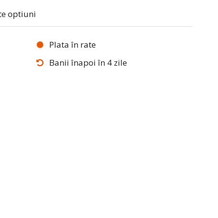
te optiuni
Plata în rate
Banii înapoi în 4 zile