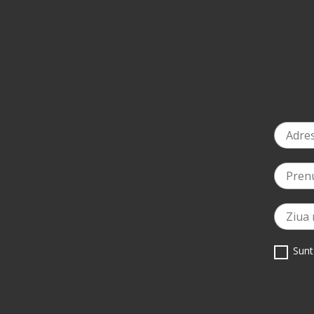
-5%
la a dou
Sunt