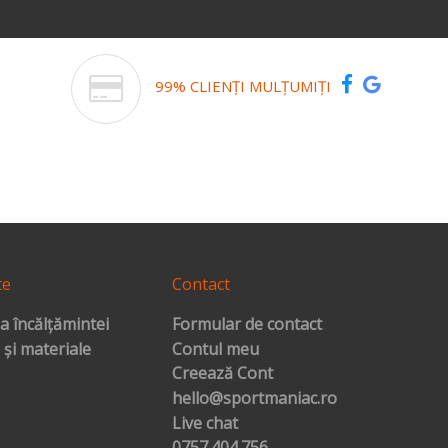
99% CLIENȚI MULȚUMIȚI
te
Contact
a încălțămintei
Formular de contact
 și materiale
Contul meu
Creează Cont
hello@sportmaniac.ro
Live chat
0757.404.756