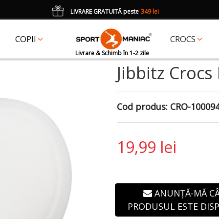
LIVRARE GRATUITĂ peste
349 lei
*
CADOU
un accesoriu Crocs Jibbitz în val. de 25 lei cu codul:
JIBBITZ
COPII
CROCS
Livrare & Schimb în 1-2 zile
Jibbitz Crocs
Cod produs:
CRO-10009
19,99 lei
ANUNȚĂ-MĂ C
PRODUSUL ESTE DISP