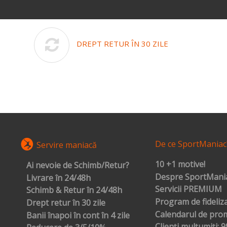
DREPT RETUR ÎN 30 ZILE
De ce SportManiac
Servire maniacă
10 +1 motive!
Ai nevoie de Schimb/Retur?
Despre SportMania
Livrare în 24/48h
Servicii PREMIUM
Schimb & Retur în 24/48h
Program de fideliz
Drept retur în 30 zile
Calendarul de prom
Banii înapoi în cont în 4 zile
Clienți mulțumiți: 