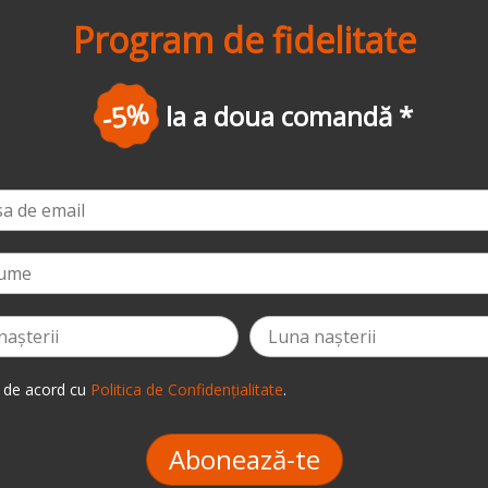
Program de fidelitate
-10
a comandă
*
 de acord cu
Politica de Confidențialitate
.
Abonează-te