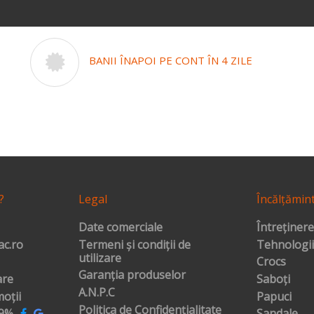
BANII ÎNAPOI PE CONT ÎN 4 ZILE
?
Legal
Încălțămin
Date comerciale
Întreținere
c.ro
Termeni și condiții de
Tehnologii
utilizare
Crocs
Garanția produselor
are
Saboți
A.N.P.C
oții
Papuci
Politica de Confidențialitate
99%
Sandale