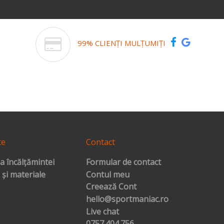
99% CLIENȚI MULȚUMIȚI
te
Contact
a încălțămintei
Formular de contact
 și materiale
Contul meu
Creează Cont
hello@sportmaniac.ro
Live chat
0757.404.756