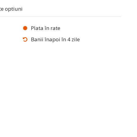
te optiuni
Plata în rate
Banii înapoi în 4 zile