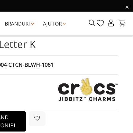
BRANDURI
AJUTOR
 Letter K
004-CTCN-BLWH-1061
ÂND
ONIBIL