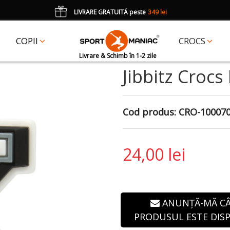
LIVRARE GRATUITĂ peste
349 lei
*
CADOU
un accesoriu Crocs Jibbitz în val. de 25 lei cu codul:
JIBBITZ
COPII
CROCS
Livrare & Schimb în 1-2 zile
Jibbitz Crocs
Cod produs:
CRO-10007
24,00 lei
ANUNȚĂ-MĂ C
PRODUSUL ESTE DISP