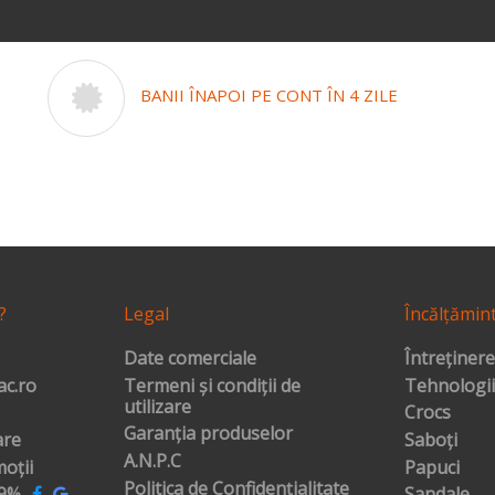
BANII ÎNAPOI PE CONT ÎN 4 ZILE
?
Legal
Încălțămin
Date comerciale
Întreținere
c.ro
Termeni și condiții de
Tehnologii
utilizare
Crocs
Garanția produselor
are
Saboți
A.N.P.C
oții
Papuci
Politica de Confidențialitate
99%
Sandale