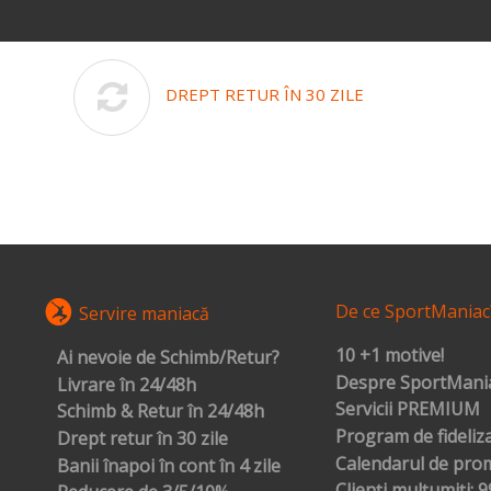
DREPT RETUR ÎN 30 ZILE
De ce SportManiac
Servire maniacă
10 +1 motive!
Ai nevoie de Schimb/Retur?
Despre SportMania
Livrare în 24/48h
Servicii PREMIUM
Schimb & Retur în 24/48h
Program de fideliz
Drept retur în 30 zile
Calendarul de prom
Banii înapoi în cont în 4 zile
Clienți mulțumiți: 