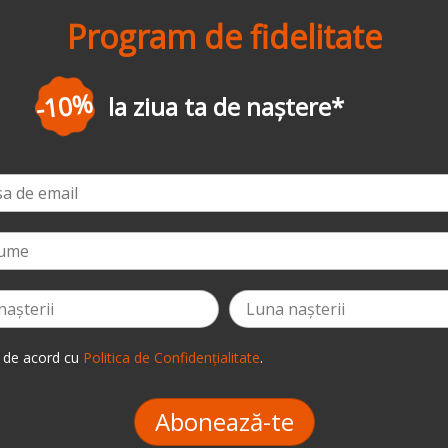
Program de fidelitate
-3%
la prima comandă
*
 de acord cu
Politica de Confidențialitate
.
Abonează-te